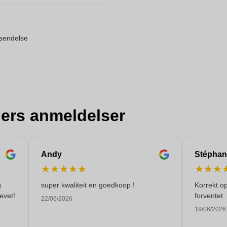
orsendelse
ers anmeldelser
Andy
Stéphan
★
★
★
★
★
★
★
★
g
super kwaliteit en goedkoop !
Korrekt o
evet!
forventet
22/06/2026
19/06/2026