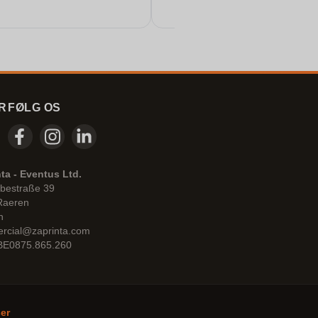
R
FØLG OS
ta - Eventus Ltd.
bestraße 39
Raeren
n
rcial@zaprinta.com
 BE0875.865.260
ser