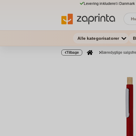
Levering inkluderet i Danmark
Alle kategorisatorer
B
Tilbage
Bæredygtige salgsf