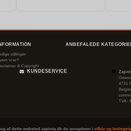
NFORMATION
ANBEFALEDE KATEGORIE
edige stillinger
vem vi er?
isclaimer & Copyright
KUNDESERVICE
Zaprin
Gewer
4731 
Belgie
comme
TVA :
rug af dette websted
zapinta.dk
du accepterer i
vilkår og betingel