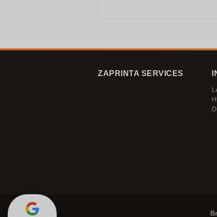
ZAPRINTA SERVICES
I
L
H
D
B