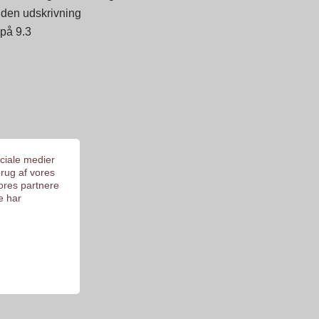
 inden udskrivning
 på 9.3
ociale medier
brug af vores
ores partnere
e har