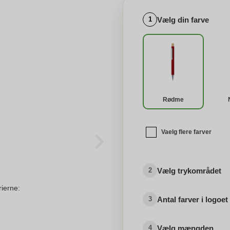
Vælg din farve
1
Rødme
Vaelg flere farver
Vælg trykområdet
2
rierne:
Antal farver i logoet
3
Vælg mængden
4