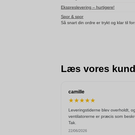
Ekspreslevering – hurtigere!
Spor & spor
Så snart din ordre er trykt og klar til f
Læs vores kund
camille
★
★
★
★
★
Leveringstiderne blev overholdt, o
ventilatorerne er præcis som beskr
Tak.
22/06/2026