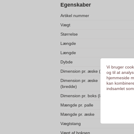
Egenskaber
Artikel nummer
Vægt
Størrelse
Længde
Længde
Dybde
Vi bruger cooki
Dimension pr. æske (højde)
og til at anal
hjemmeside me
Dimension pr. æske
kan kombinere
(bredde)
indsamlet som 
Dimension pr. boks (længde)
Mængde pr. palle
Mængde pr. æske
Vægtstang
Vægt af boksen