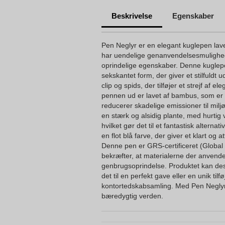
Beskrivelse
Egenskaber
Pen Neglyr er en elegant kuglepen la
har uendelige genanvendelsesmulighed
oprindelige egenskaber. Denne kuglep
sekskantet form, der giver et stilfuldt
clip og spids, der tilføjer et strejf af 
pennen ud er lavet af bambus, som er e
reducerer skadelige emissioner til mil
en stærk og alsidig plante, med hurti
hvilket gør det til et fantastisk alternativ
en flot blå farve, der giver et klart og 
Denne pen er GRS-certificeret (Global 
bekræfter, at materialerne der anvende
genbrugsoprindelse. Produktet kan des
det til en perfekt gave eller en unik tilføj
kontortedskabsamling. Med Pen Neglyr 
bæredygtig verden.