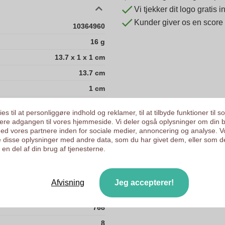
Vi tjekker dit logo gratis
Kunder giver os en score
10364960
16 g
13.7 x 1 x 1 cm
13.7 cm
1 cm
1 cm
es til at personliggøre indhold og reklamer, til at tilbyde funktioner til s
15.5
ysere adgangen til vores hjemmeside. Vi deler også oplysninger om din 
d vores partnere inden for sociale medier, annoncering og analyse. V
25
 disse oplysninger med andre data, som du har givet dem, eller som d
en del af din brug af tjenesterne.
45
48000
Afvisning
Jeg accepterer!
500
768
8