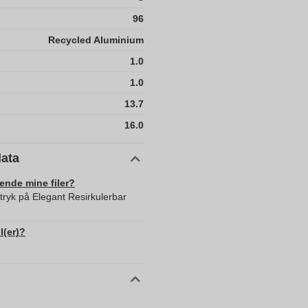
96
Recycled Aluminium
1.0
1.0
13.7
16.0
data
sende mine filer?
 tryk på Elegant Resirkulerbar
l(er)?