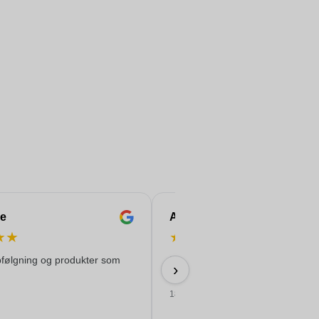
e
Anne-Marie
★
★
★
★
★
★
★
pfølgning og produkter som
Nem bestilling, god pris og leverin
›
tiden med flot tryk!
18/06/2026