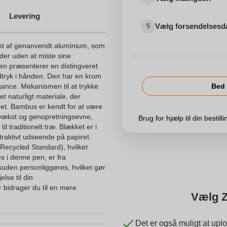
Levering
Vælg forsendelsesd
5
vet af genanvendt aluminium, som
er uden at miste sine
en præsenterer en distingveret
 udtryk i hånden. Den har en krom
elegance. Mekanismen til at trykke
Bed 
t naturligt materiale, der
jøet. Bambus er kendt for at være
g vækst og genopretningsevne,
Brug for hjælp til din bestill
 til traditionelt træ. Blækket er i
attraktivt udseende på papiret.
Recycled Standard), hvilket
s i denne pen, er fra
uden personliggøres, hvilket gør
else til din
bidrager du til en mere
Vælg Z
Det er også muligt at uplo