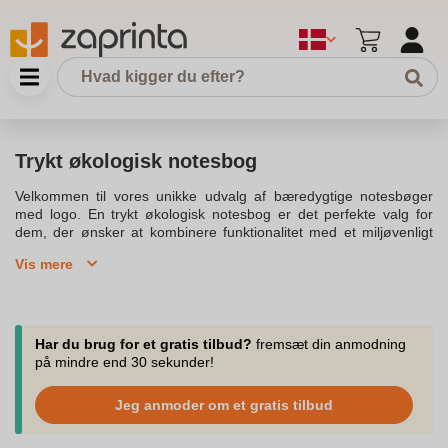
Trykt økologisk notesbog
Velkommen til vores unikke udvalg af bæredygtige notesbøger
med logo. En trykt økologisk notesbog er det perfekte valg for
dem, der ønsker at kombinere funktionalitet med et miljøvenligt
valg. Vores notesbøger er lavet af genbrugspapir, som reducerer
Vis mere
miljøbelastningen og støtter bæredygtighed. Disse notesbøger
kan personliggøres med dit logo, hvilket gør dem til en ideel
reklamegave til dine medarbejdere eller kunder. Hver notesbog
indeholder 208 elfenbensfarvede, linjerede sider lavet af
cremefarvet papir, fremstillet af økologisk elefantmateriale, som
Har du brug for et gratis tilbud?
fremsæt din anmodning
sikrer en stilfuld og professionel fremtoning.Notesbøgerne har et
på mindre end 30 sekunder!
hårdt omslag, der giver ekstra beskyttelse og holdbarhed.
Omslaget er lavet af genanvendt læder og kork, hvilket gør dem
Jeg anmoder om et gratis tilbud
endnu mere miljøvenlige. Elastiklukning og bogmærkebånd sikrer,
at dine noter er sikre og let kan findes. Vores store udvalg af