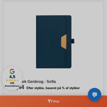
4,5
★
★
★
★
★
Noteblok Genbrug - Sofia
288
€3,44
Anmeldelser
Efter stykke, baseret på % af stykker
Filter