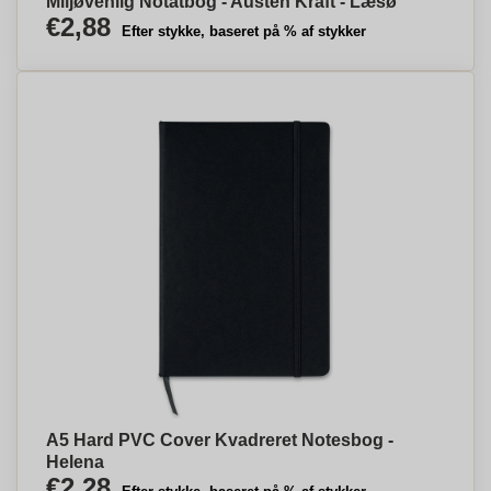
Miljøvenlig Notatbog - Austen Kraft - Læsø
€2,88
Efter stykke, baseret på % af stykker
A5 Hard PVC Cover Kvadreret Notesbog -
Helena
€2,28