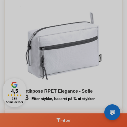
4,5
Kosmetikpose RPET Elegance - Sofie
★
★
★
★
★
€2,13
Efter stykke, baseret på % af stykker
288
Anmeldelser
Filter