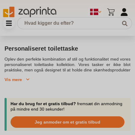
Personaliseret toilettaske
Oplev den perfekte kombination af stil og funktionalitet med vores
personaliseret toilettaske kollektion. Vores tasker er ikke blot
praktiske, men også designet til at holde dine skønhedsprodukter
organiserede og tilgængelige. Hver toilettaske er fremstillet af
Vis mere
slidstærkt 600d polyester, hvilket sikrer holdbarhed og en
vandafvisende finish.Med en personaliseret toilettaske kan du
tilføje dit navn eller initialer, hvilket gør den til et perfekt tilbehør til
rejsen. Vores alsidige og stilfulde tasker fås i en række levende
farver og materialer som bomuld og jute, så du kan finde noget,
Har du brug for et gratis tilbud?
fremsæt din anmodning
der passer til dine behov og stil.Hurtig levering er tilgængelig, og
på mindre end 30 sekunder!
med gratis fragt kan du nemt få dine produkter sendt hjem til dig.
Vores skønhedstaske kollektion præsenterer vores personlige
Jeg anmoder om et gratis tilbud
favoritter, såsom den elegante og stilfuld toilettaske til mænd, som
er et must-have i enhver garderobe.Fra kosmetikpung til en