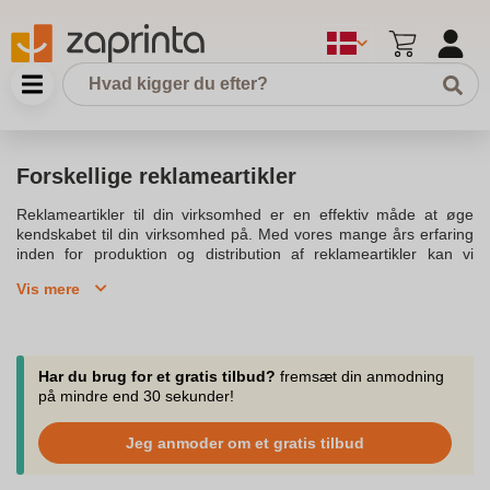
Forskellige reklameartikler
Reklameartikler til din virksomhed er en effektiv måde at øge
kendskabet til din virksomhed på. Med vores mange års erfaring
inden for produktion og distribution af reklameartikler kan vi
tilbyde et bredt udvalg af produkter i høj kvalitet. Vores
Vis mere
reklameartikler kan tilpasses med dit logo eller budskab, så du
kan få dit firma til at skille sig ud blandt potentielle kunder.Du kan
vælge mellem et stort udvalg af reklamegaver, herunder
kuglepenne, muleposer, krus, drikkedunke med logo, paraplyer
med logo og meget mere. Disse produkter er populære valg
Har du brug for et gratis tilbud?
fremsæt din anmodning
blandt virksomheder, da de er praktiske og kan brande din
på mindre end 30 sekunder!
virksomhed på en personlig måde. Vores reklameartikler med tryk
og merchandise med logo kan du med fordel bruge til at styrke dit
Jeg anmoder om et gratis tilbud
brand.Vores sortiment inkluderer også miljøvenlige
reklameartikler, som er et godt valg for virksomheder, der ønsker