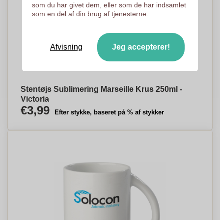
som du har givet dem, eller som de har indsamlet
som en del af din brug af tjenesterne.
Afvisning
Jeg accepterer!
Stentøjs Sublimering Marseille Krus 250ml -
Victoria
€3,99
Efter stykke, baseret på % af stykker