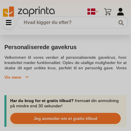
Personaliserede gavekrus
Velkommen til vores verden af personaliserede gavekrus, hvor
kreativitet møder funktionalitet. Oplev de utallige muligheder for at
skabe dit eget unikke krus, perfekt til en personlig gave. Vores
krus er fremstillet af høj kvalitet materialer som keramik og rustfrit
Vis mere
stål, hvilket sikrer langvarig holdbarhed og stilfuldt
design.Introducerer vores eksklusive udvalg af personaliserede
krus, der giver dig mulighed for at tilføje dit eget design eller
besked, hvilket gør hvert produkt unikt. Vælg fra vores kollektion
af elegante og stilfulde designs, som kan bringe et smil til dine
Har du brug for et gratis tilbud?
fremsæt din anmodning
kære. Disse personaliserede krus er mere end bare en gave; de
på mindre end 30 sekunder!
er et stykke broderet tøj, der gør et varigt indtryk.Vores
personaliserede krus er ideelle til enhver lejlighed, hvad enten det
Jeg anmoder om et gratis tilbud
er en fødselsdag, jubilæum eller bare for at forkæle dig selv. De er
perfekt til både kaffe eller te elskere, og vores koniske krus med