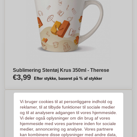
Sublimering Stentøj Krus 350ml - Therese
€3,99
Efter stykke, baseret på % af stykker
Vi bruger cookies til at personliggøre indhold og
reklamer, til at tilbyde funktioner til sociale medier
og til at analysere adgangen til vores hjemmeside.
Vi deler også oplysninger om din brug af vores
hjemmeside med vores partnere inden for sociale
medier, annoncering og analyse. Vores partnere
kan kombinere disse oplysninger med andre data,