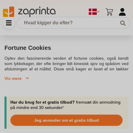
Fortune Cookies
Oplev den fascinerende verden af fortune cookies, også kendt
som lykkekager, der ofte bringer lidt kinesisk sjov og spådom ved
afslutningen af et måltid. Disse små kager er lavet af en lækker
blanding af hvedemel, sukker, smør og rapsolie, der skaber en
Vis mere
dej, som hurtigt kan bages til perfekte cirkler med en diameter på
omkring 12 cm. Kagerne er bagt i ovnen, og mens de stadig er
varme, foldes de omkring et stykke papir med en god spådom
eller en sjov besked.Opskriften er ret simpel og kræver kun få
ingredienser såsom e500 hævemiddel, e322 soja og lecithin
Har du brug for et gratis tilbud?
fremsæt din anmodning
emulgator, samt andre stabilisatorer som e414 og e450. En lille
på mindre end 30 sekunder!
smule palmeolie og glukose sirup tilføjer både smag og stabilitet
til dejen. Kagerne kan pyntes med lidt sukker eller hvedemel for
Jeg anmoder om et gratis tilbud
en ekstra sødme eller sprødhed. Når kagerne er bagt og foldet,
kommer de i skål for at afkøle og stivne.Fortune cookies er blevet