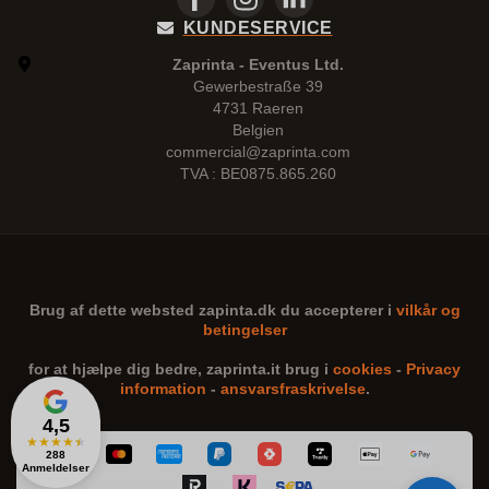
KUNDESERVICE
Zaprinta - Eventus Ltd.
Gewerbestraße 39
4731 Raeren
Belgien
commercial@zaprinta.com
TVA : BE0875.865.260
Brug af dette websted
zapinta.dk
du accepterer i
vilkår og
betingelser
for at hjælpe dig bedre,
zaprinta.it
brug i
cookies
-
Privacy
information
-
ansvarsfraskrivelse
.
4,5
★
★
★
★
★
288
Anmeldelser