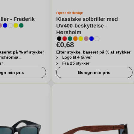
Opret dit design
ler - Frederik
Klassiske solbriller med
UV400-beskyttelse -
Hørsholm
€0,68
aseret på % af stykker
Efter stykke, baseret på % af stykker
richromia
.
Logo til
4
farver
er
Fra
25
stykker
egn min pris
Beregn min pris