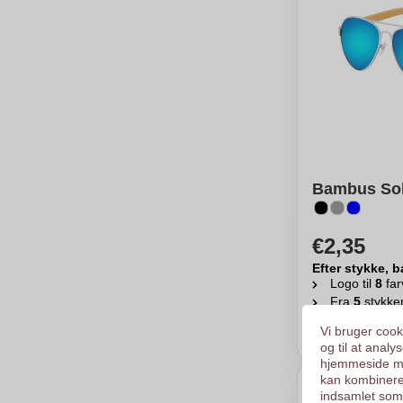
Bambus Solb
€2,35
Efter stykke, b
Logo til
8
far
Fra
5
stykke
Ber
Vi bruger cooki
og til at anal
hjemmeside me
kan kombinere
indsamlet som 