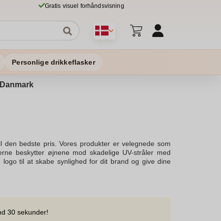
Gratis visuel forhåndsvisning
Personlige drikkeflasker
 i Danmark
 til den bedste pris. Vores produkter er velegnede som
lerne beskytter øjnene mod skadelige UV-stråler med
logo til at skabe synlighed for dit brand og give dine
kt dit logo på stellet for optimale reklameeffekter.Vores
abe et unikt udtryk. Vælg mellem bambus eller andre
iller trykt med virksomhedens logo og få hurtig levering.
le som reklameartikler. Bestilling er nemt, og vi sikrer,
spørgsel og få en matchende solbrillekollektion, der ser
nd 30 sekunder!
sninger, der beskytter dine kunders øjne med stil. Oplev