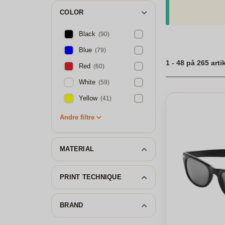
det brede udvalg af
COLOR
Print af solbriller
Black
(90)
Blue
(79)
1 - 48 på 265 arti
Red
(60)
White
(59)
Yellow
(41)
Andre filtre
MATERIAL
PRINT TECHNIQUE
BRAND