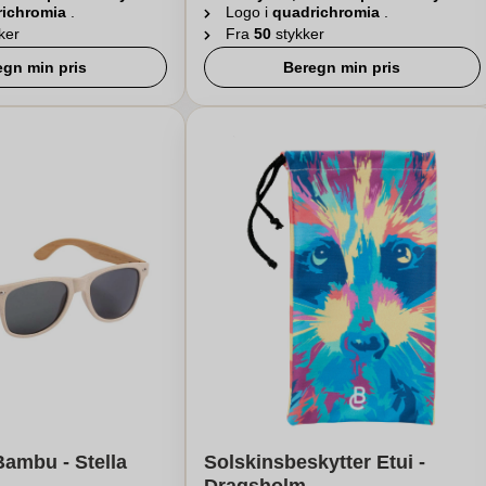
richromia
.
Logo i
quadrichromia
.
ker
Fra
50
stykker
egn min pris
Beregn min pris
 Bambu - Stella
Solskinsbeskytter Etui -