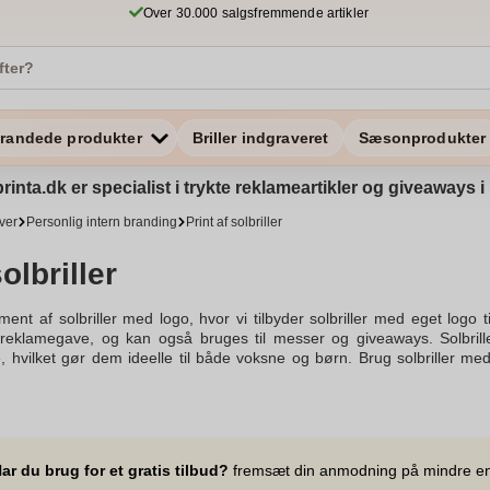
Over 30.000 salgsfremmende artikler
randede produkter
Briller indgraveret
Sæsonprodukter
rinta.dk er specialist i trykte reklameartikler og giveaways
ver
Personlig intern branding
Print af solbriller
solbriller
ent af solbriller med logo, hvor vi tilbyder solbriller med eget logo
 reklamegave, og kan også bruges til messer og giveaways. Solbril
 hvilket gør dem ideelle til både voksne og børn. Brug solbriller med 
t. Vi tilbyder et udvalg af solbriller med logo tryk, hvor du kan få try
orskellige designs passer til enhver virksomhed, der ønsker at sk
g hvordan vores solbriller kombinerer stil og funktionalitet. Bestil solbr
 tryk ser fantastiske ud på en varm solskinsdag og er perfekte til at udde
dine solbriller til den bedste pris. Kontakt vores kundeservice for fore
ar du brug for et gratis tilbud?
fremsæt din anmodning på mindre e
en del af dine reklamestrategier. Fra gravering til tryk, vi tilbyder lø