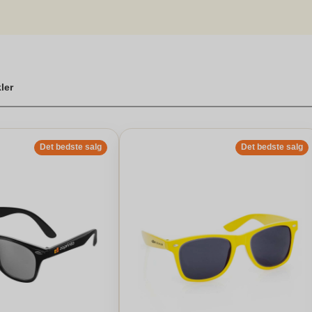
 solbriller og lad vores produkter gøre en forskel for dit brand.
kler
Det bedste salg
Det bedste salg