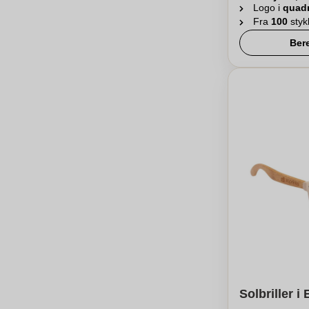
Logo i
quad
Fra
100
styk
Ber
Solbriller i