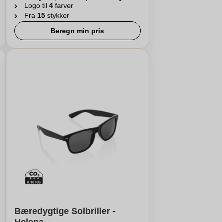
Logo til
4
farver
Fra
15
stykker
Beregn min pris
Bæredygtige Solbriller -