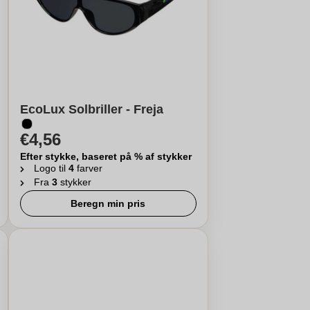
EcoLux Solbriller - Freja
€4,56
Efter stykke, baseret på % af stykker
Logo til
4
farver
Fra
3
stykker
Beregn min pris