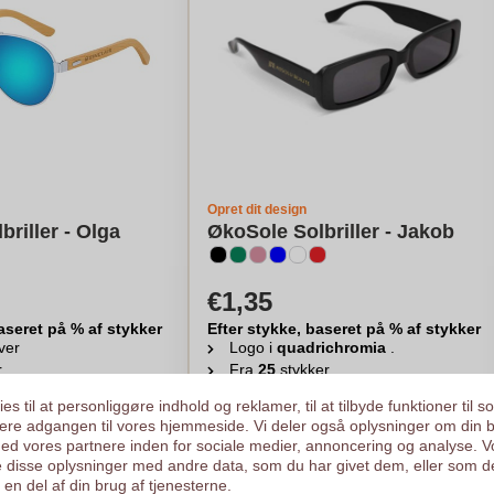
Opret dit design
riller - Olga
ØkoSole Solbriller - Jakob
€1,35
aseret på % af stykker
Efter stykke, baseret på % af stykker
ver
Logo i
quadrichromia
.
r
Fra
25
stykker
egn min pris
Beregn min pris
es til at personliggøre indhold og reklamer, til at tilbyde funktioner til s
ysere adgangen til vores hjemmeside. Vi deler også oplysninger om din 
d vores partnere inden for sociale medier, annoncering og analyse. V
 disse oplysninger med andre data, som du har givet dem, eller som d
en del af din brug af tjenesterne.