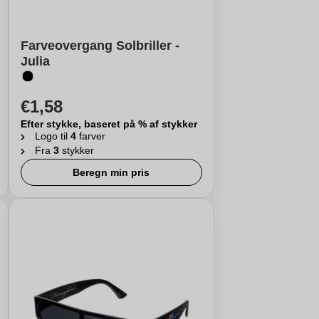
Farveovergang Solbriller -
Julia
€1,58
Efter stykke, baseret på % af stykker
Logo til
4
farver
Fra
3
stykker
Beregn min pris