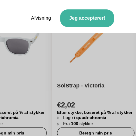
Afvisning
Jeg accepterer!
SolStrap - Victoria
€2,02
aseret på % af stykker
Efter stykke, baseret på % af stykker
richromia
.
Logo i
quadrichromia
.
er
Fra
100
stykker
egn min pris
Beregn min pris