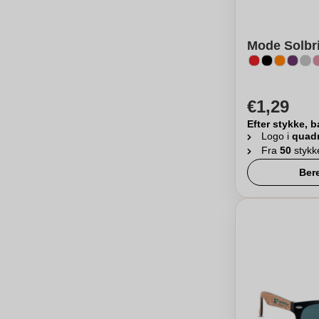
Mode Solbril
€1,29
Efter stykke, b
Logo i
quad
Fra
50
stykk
Ber