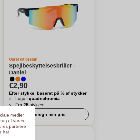
Opret dit design
Spejlbeskyttelsesbriller -
Daniel
€2,90
Efter stykke, baseret på % af stykker
Logo i
quadrichromia
.
Fra
25
stykker
Beregn min pris
ociale medier
brug af vores
ores partnere
e har