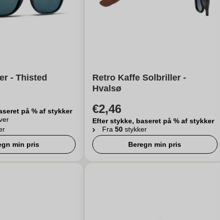
er - Thisted
Retro Kaffe Solbriller -
Hvalsø
€2,46
aseret på % af stykker
ver
Efter stykke, baseret på % af stykker
er
Fra
50
stykker
egn min pris
Beregn min pris