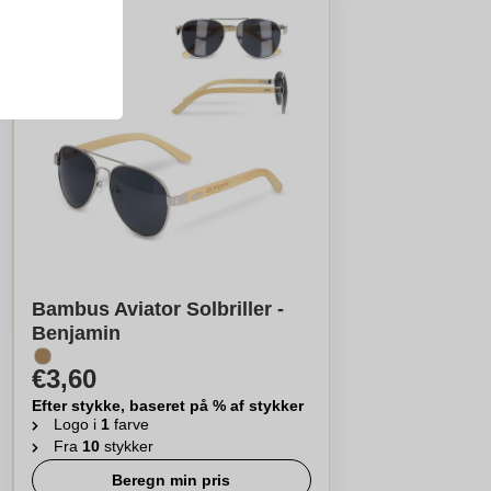
Bambus Aviator Solbriller -
Benjamin
€3,60
Efter stykke, baseret på % af stykker
Logo i
1
farve
Fra
10
stykker
Beregn min pris