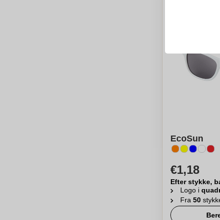
EcoSun
€1,18
Efter stykke, b
Logo i
quad
Fra
50
stykk
Ber