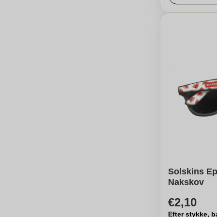
Solskins Ep
Nakskov
€2,10
Efter stykke, b