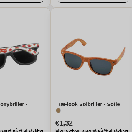
oxybriller -
Træ-look Solbriller - Sofie
€1,32
aseret på % af stykker
Efter stykke, baseret på % af stykker