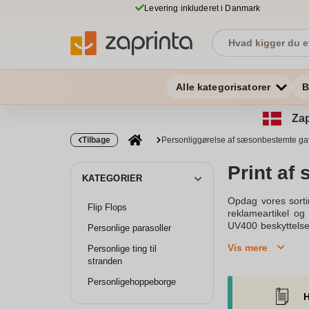
Levering inkluderet i Danmark
Alle kategorisatorer
B
Zap
Tilbage
Personliggørelse af sæsonbestemte ga
Print af 
KATEGORIER
Opdag vores sortim
Flip Flops
reklameartikel og
UV400 beskyttelse,
Personlige parasoller
kunder noget særlig
Vis mere
Personlige ting til
store udvalg af f
stranden
materialer, og opda
Dine solbriller med
Personligehoppeborge
at du får trykker 
H
fantastiske ud som 