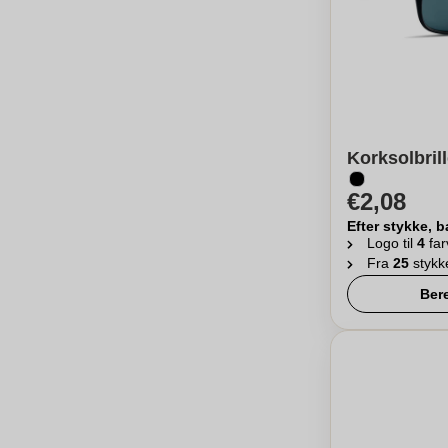
Korksolbrill
€2,08
Efter stykke, b
Logo til
4
far
Fra
25
stykk
Ber