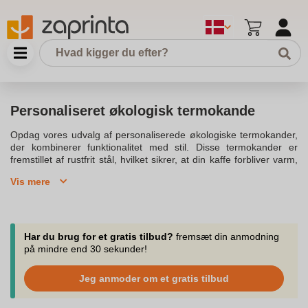
Personaliseret økologisk termokande
Opdag vores udvalg af personaliserede økologiske termokander,
der kombinerer funktionalitet med stil. Disse termokander er
fremstillet af rustfrit stål, hvilket sikrer, at din kaffe forbliver varm,
og dine drikke holder deres temperatur længere. På vores dansk
Vis mere
side kan du finde et stort udvalg af termokander, der kan
designes med dit personlige præg, perfekt til både gaver og
salgsfremmende produkter.Vores personaliserede termokander er
ikke blot et praktisk produkt, men også en unik mulighed for at
vise din brand identitet. Med mulighed for termokande trykt med
Har du brug for et gratis tilbud?
fremsæt din anmodning
dit logo, kan du skabe en personlig og mindeværdig gave til dine
på mindre end 30 sekunder!
kunder eller medarbejdere. Gå på opdagelse i vores sortiment og
opdag, hvordan du kan personalisere din termokande, så den
Jeg anmoder om et gratis tilbud
passer perfekt til dine ønsker.Uanset om du ønsker en
termokande til kaffe eller andre drikke, har vi noget for enhver