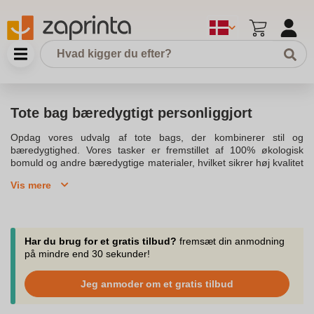
Tote bag bæredygtigt personliggjort
Opdag vores udvalg af tote bags, der kombinerer stil og
bæredygtighed. Vores tasker er fremstillet af 100% økologisk
bomuld og andre bæredygtige materialer, hvilket sikrer høj kvalitet
og holdbarhed. Disse miljøvenlige muleposer er perfekte til daglig
Vis mere
brug og kan personaliseres for at skabe en unik stil, der passer til
dit brand eller dine personlige præferencer. Med et stort udvalg af
luksuriøse designs og forskellige størrelser, kan du vælge en
taske, der er ideel til dine daglige behov. Vores tote bags er
udformet til at være både praktiske og stilfulde, med lange
Har du brug for et gratis tilbud?
fremsæt din anmodning
håndtag der gør det nemt at bære dem.Vi tilbyder også hurtig
på mindre end 30 sekunder!
levering og fremragende kundeservice, så du kan opleve den
bedste shoppingoplevelse. Toteposerne kan personaliseres med
Jeg anmoder om et gratis tilbud
dit logo, hvilket gør dem ideelle som firmagaver eller til
salgsfremmende formål. Vores personaliserede tote bags hjælper