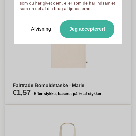
som du har givet dem, eller som de har indsamlet
som en del af din brug af tjenesterne.
Afvisning
Jeg accepterer!
Fairtrade Bomuldstaske - Marie
€1,57
Efter stykke, baseret på % af stykker