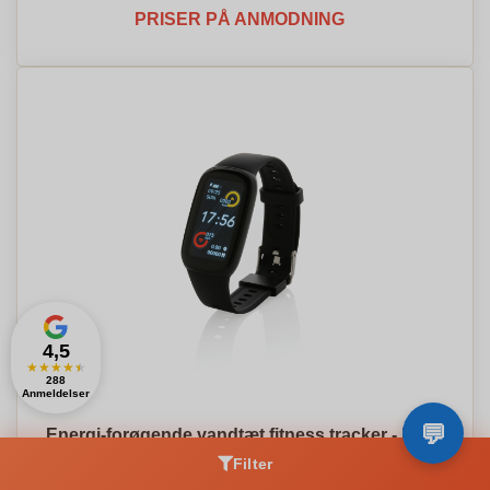
PRISER PÅ ANMODNING
4,5
★
★
★
★
★
288
Anmeldelser
Energi-forøgende vandtæt fitness tracker - Ella
PRISER PÅ ANMODNING
Filter