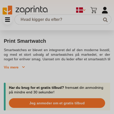
Print Smartwatch
Smartwatches er blevet en integreret del af den moderne livsstil,
og med et stort udvalg af smartwatches på markedet, er der
noget for enhver smag. Uanset om du leder efter et smartwatch til
børn, eller om du er interesseret i avancerede funktioner som
Vis mere
GPS, pulsmåling og aktivitetstracking, så vil et smartwatch være
en ideelle løsning for dig. Vores udvalg af smartwatches
inkluderer populære modeller som Apple Watch, Samsung Galaxy
Watch, og Garmin smartwatch, der alle er kompatible med både
iOS og Android enheder. Så er et smartwatch ikke kun stilfulde i
Har du brug for et gratis tilbud?
fremsæt din anmodning
design, men også smarte i funktionalitet. Et smartwatch kan give
på mindre end 30 sekunder!
dig mulighed for at overvåge dine daglige aktiviteter, fra
skridttællere til kalorier, og det kan spore sportsgrene som cykling
Jeg anmoder om et gratis tilbud
og svømning. Med en lang batterilevetid og kompatibilitet med
forskellige remme, finder du det smartwatch, der passer perfekt til