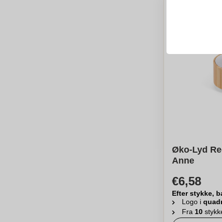
Øko-Lyd Re
Anne
€6,58
Efter stykke, b
Logo i
quad
Fra
10
stykk