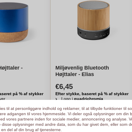
jttaler -
Miljøvenlig Bluetooth
Højttaler - Elias
€6,45
aseret på % af stykker
Efter stykke, baseret på % af stykker
ver
Logo i
quadrichromia
.
er
Fra
10
stykker
es til at personliggøre indhold og reklamer, til at tilbyde funktioner til s
ysere adgangen til vores hjemmeside. Vi deler også oplysninger om din 
egn min pris
Beregn min pris
d vores partnere inden for sociale medier, annoncering og analyse. V
 disse oplysninger med andre data, som du har givet dem, eller som d
en del af din brug af tjenesterne.