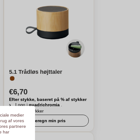
5.1 Trådløs højttaler
€6,70
Efter stykke, baseret på % af stykker
Logo i
quadrichromia
.
Fra
15
stykker
ociale medier
brug af vores
Beregn min pris
ores partnere
e har