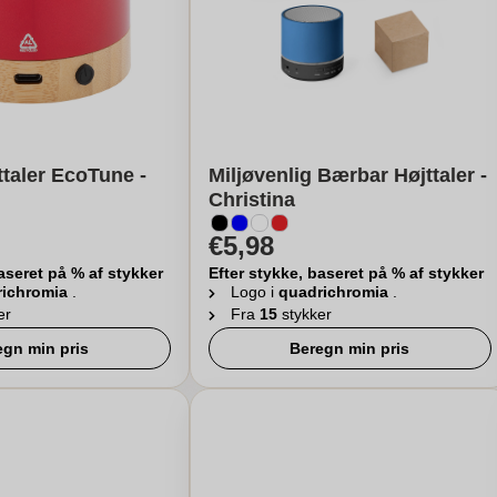
ttaler EcoTune -
Miljøvenlig Bærbar Højttaler -
Christina
€5,98
aseret på % af stykker
Efter stykke, baseret på % af stykker
richromia
.
Logo i
quadrichromia
.
er
Fra
15
stykker
egn min pris
Beregn min pris