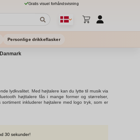
Gratis visuel forhåndsvisning
Personlige drikkeflasker
 i Danmark
e lydkvalitet. Med højtalere kan du lytte til musik via
luetooth højttalere fås i mange former og størrelser,
sortiment inkluderer højtalere med logo tryk, som er
stillet af rcs and certificeret genanvendt aluminium,
ah litium batteri, der sikrer hurtig levering af strøm
 men også miljøvenlige. Med genanvendt abs og bamboo
bredt udvalg af højtalere inkluderer også højttalere med
i sikkerhed og stil.Se vores hjemmeside for hele vores
nd 30 sekunder!
 hvordan mennesker arbejder bedst med en lille smule