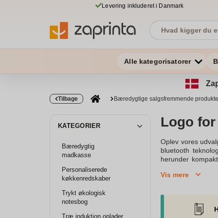
Levering inkluderet i Danmark
Alle kategorisatorer
B
Zap
Tilbage
Bæredygtige salgsfremmende produkte
Logo for
KATEGORIER
Oplev vores udvalg
Bæredygtig
bluetooth teknolo
madkasse
herunder kompakte
perfekte som rekl
Personaliserede
Vis mere
samt højtalere med
køkkenredskaber
til din musikafsp
Trykt økologisk
materialer, er de 
notesbog
logo og powerbanks
H
udvalg af højtale
Træ induktion oplader