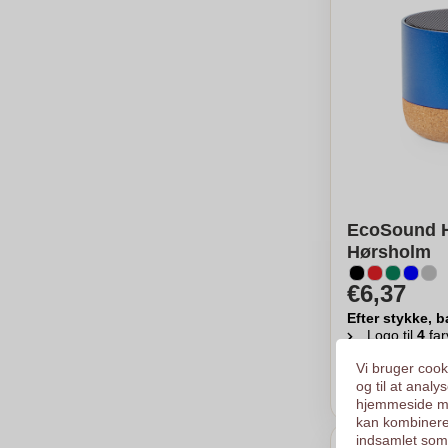
EcoSound Hø
Hørsholm
€6,37
Efter stykke, b
Logo til
4
far
Fra
10
stykk
Vi bruger cooki
og til at anal
Ber
hjemmeside me
kan kombinere
indsamlet som 