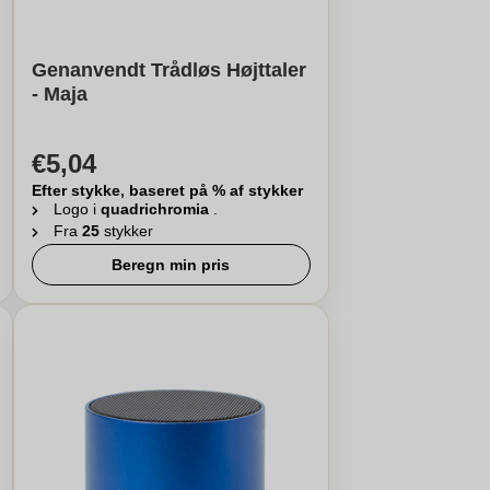
Genanvendt Trådløs Højttaler
- Maja
€5,04
Efter stykke, baseret på % af stykker
Logo i
quadrichromia
.
Fra
25
stykker
Beregn min pris