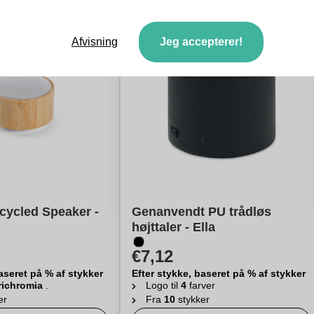
Afvisning
Jeg accepterer!
cycled Speaker -
Genanvendt PU trådløs
højttaler - Ella
€7,12
aseret på % af stykker
Efter stykke, baseret på % af stykker
richromia
.
Logo til
4
farver
er
Fra
10
stykker