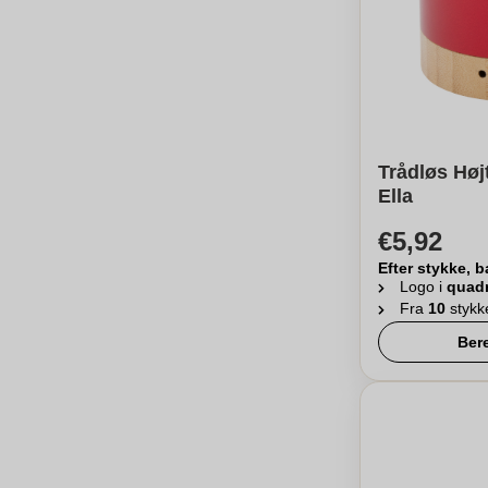
Trådløs Høj
Ella
€5,92
Efter stykke, b
Logo i
quad
Fra
10
stykk
Ber