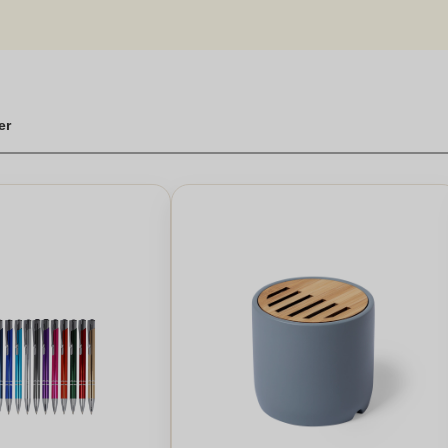
højtalere med tryk til stilfulde bluetooth enheder, tilbyder vi en lydoplev
ge højttalere
er