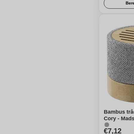
Ber
Bambus tråd
Cory - Mad
€7,12