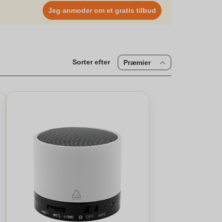
else, der kan spille musik i høj kvalitet.
Jeg anmoder om et gratis tilbud
Sorter efter
Præmier