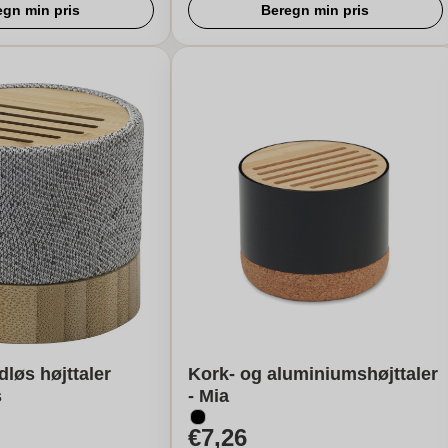
egn min pris
Beregn min pris
løs højttaler
Kork- og aluminiumshøjttaler
s
- Mia
€7,26