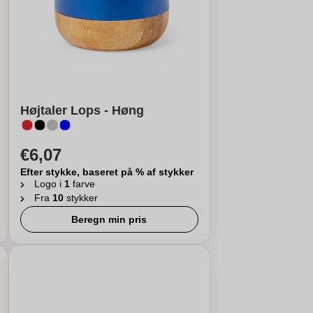
Højtaler Lops - Høng
€6,07
Efter stykke, baseret på % af stykker
Logo i
1
farve
Fra
10
stykker
Beregn min pris