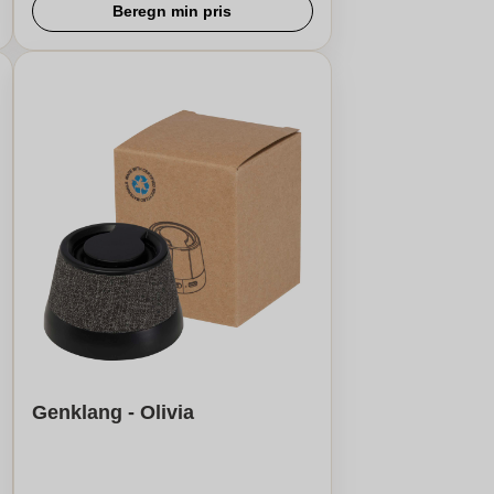
Beregn min pris
Genklang - Olivia