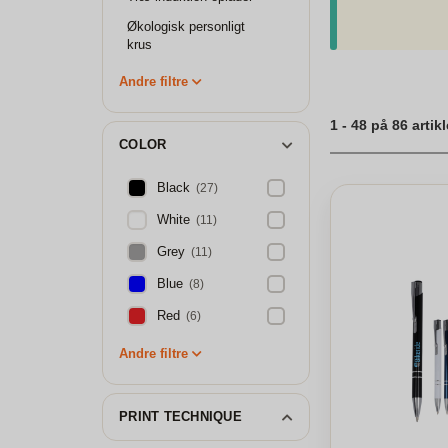
baggrundsstøj. Fra 
Økologisk personligt
Logo for bæredygti
krus
Andre filtre
1 - 48 på 86 artikl
COLOR
Black
(27)
White
(11)
Grey
(11)
Blue
(8)
Red
(6)
Andre filtre
PRINT TECHNIQUE