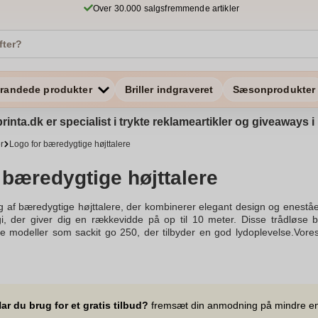
Over 30.000 salgsfremmende artikler
randede produkter
Briller indgraveret
Sæsonprodukter
rinta.dk er specialist i trykte reklameartikler og giveaways
r
Logo for bæredygtige højttalere
 bæredygtige højttalere
 af bæredygtige højttalere, der kombinerer elegant design og eneståend
gi, der giver dig en rækkevidde på op til 10 meter. Disse trådløse b
 modeller som sackit go 250, der tilbyder en god lydoplevelse.Vores 
amegaver. Du kan vælge mellem stilfulde og bæredygtige produkter frem
 kabinet lavet af 100% genbrugsplast. Opladning er nem med indbygget m
ilning.Disse trådløse højtalere med logo er ikke kun funktionelle,
et bevis på vores forpligtelse til en bæredygtig forsyningskæde. Vores 
 med logo, og alle produkter er designet til at værdsætte gestussen 
ar du brug for et gratis tilbud?
fremsæt din anmodning på mindre e
re, hvor du kan finde den perfekte højttaler til dit logo, og oplev