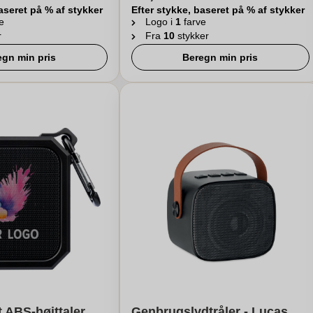
aseret på % af stykker
Efter stykke, baseret på % af stykker
e
Logo i
1
farve
r
Fra
10
stykker
egn min pris
Beregn min pris
 ABS-højttaler
Genbrugslydtråler - Lucas