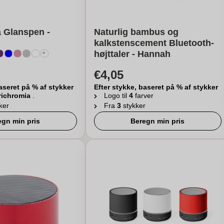
å Glanspen -
Naturlig bambus og
kalkstenscement Bluetooth-
højttaler - Hannah
€4,05
aseret på % af stykker
Efter stykke, baseret på % af stykker
richromia
.
Logo til
4
farver
ker
Fra
3
stykker
egn min pris
Beregn min pris