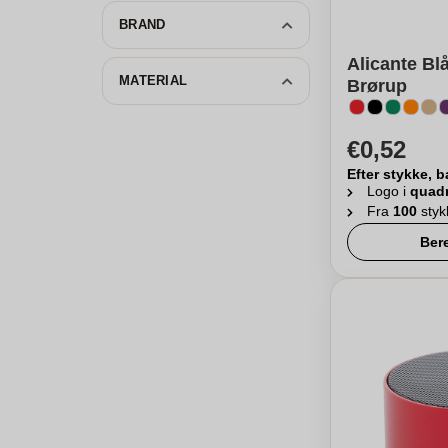
BRAND
Alicante Bl
MATERIAL
Brørup
€0,52
Efter stykke, b
Logo i
quad
Fra
100
styk
Ber