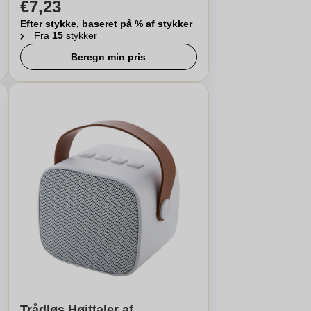
€7,23
Efter stykke, baseret på % af stykker
Fra
15
stykker
Beregn min pris
Trådløs Højttaler af