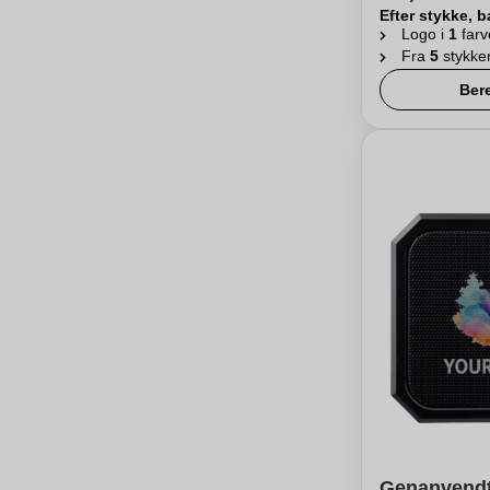
Efter stykke, b
Logo i
1
farv
Fra
5
stykke
Ber
Genanvendt