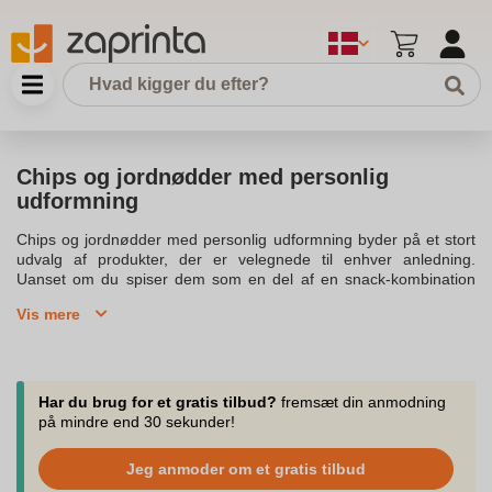
Chips og jordnødder med personlig
udformning
Chips og jordnødder med personlig udformning byder på et stort
udvalg af produkter, der er velegnede til enhver anledning.
Uanset om du spiser dem som en del af en snack-kombination
eller som en unik gave, kan du være sikker på at finde noget, der
Vis mere
passer perfekt til din smag. Vælg mellem klassiske chips eller
nødder, der er tilpasset med personlig udformning for at skabe
den perfekte snackoplevelse. Disse sjove og iøjnefaldende
produkter imponerer både børn og voksne og fungerer som en
elegant løsning til enhver social sammenkomst. Økologiske
Har du brug for et gratis tilbud?
fremsæt din anmodning
varianter sikrer, at indholdet ikke kun smager godt, men også er
på mindre end 30 sekunder!
bæredygtigt og sundt. Pakkerne kommer i forskellige størrelser,
så du altid har en passende mængde til rådighed. Med en guide
Jeg anmoder om et gratis tilbud
til at vælge mellem forskellige typer af produkter, kan du nemt