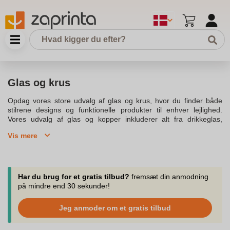
Glas og krus
Opdag vores store udvalg af glas og krus, hvor du finder både
stilrene designs og funktionelle produkter til enhver lejlighed.
Vores udvalg af glas og kopper inkluderer alt fra drikkeglas,
vinglas og champagneglas til kaffekopper og tekopper, der kan
Vis mere
holde din varme drik ved den perfekte temperatur. Vi tilbyder også
farverige glas og krus, der kan matche borddækningen
derhjemme.Uanset om du leder efter elegante krystalglas til
specielle lejligheder eller praktiske stentøjskopper til daglig brug,
har vores sortiment noget for enhver smag. Kombineres med
Har du brug for et gratis tilbud?
fremsæt din anmodning
vores tilbehør, kan du skabe et unikt og personligt look, der
på mindre end 30 sekunder!
matcher resten af din borddækning.Vores kopper og krus fås
både med og uden hank og i forskellige størrelser, så du kan
Jeg anmoder om et gratis tilbud
finde den perfekte kop, der passer til din stil. De er både
velegnede til varme drikke og tåler maskinopvask, så de er