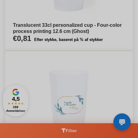
Translucent 33cl personalized cup - Four-color
process printing 12.6 cm (Ghost)
€0,81
Efter stykke, baseret på % af stykker
4,5
★
★
★
★
★
288
Anmeldelser
Filter