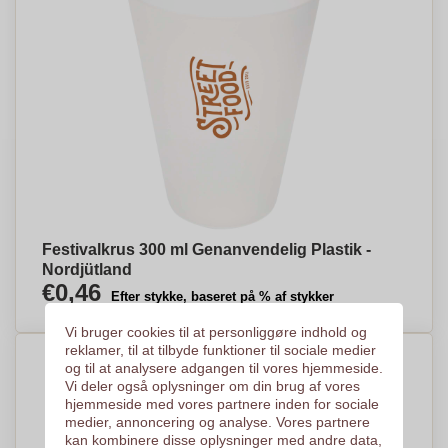
Festivalkrus 300 ml Genanvendelig Plastik -
Nordjütland
€0,46
Efter stykke, baseret på % af stykker
Vi bruger cookies til at personliggøre indhold og
reklamer, til at tilbyde funktioner til sociale medier
og til at analysere adgangen til vores hjemmeside.
Vi deler også oplysninger om din brug af vores
hjemmeside med vores partnere inden for sociale
medier, annoncering og analyse. Vores partnere
kan kombinere disse oplysninger med andre data,