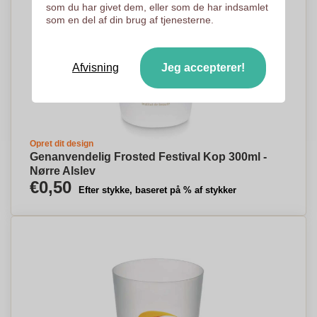
som du har givet dem, eller som de har indsamlet
som en del af din brug af tjenesterne.
Afvisning
Jeg accepterer!
Opret dit design
Genanvendelig Frosted Festival Kop 300ml -
Nørre Alslev
€0,50
Efter stykke, baseret på % af stykker