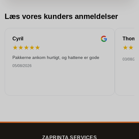
Læs vores kunders anmeldelser
Cyril
Thoma
★
★
★
★
★
★
★
Pakkerne ankom hurtigt, og hattene er gode
03/08/20
05/08/2026
ZAPRINTA SERVICES