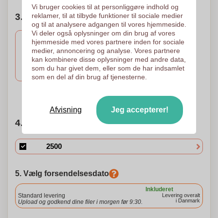
Vi bruger cookies til at personliggøre indhold og
3. Antal farver i logoet
reklamer, til at tilbyde funktioner til sociale medier
og til at analysere adgangen til vores hjemmeside.
Vi deler også oplysninger om din brug af vores
hjemmeside med vores partnere inden for sociale
medier, annoncering og analyse. Vores partnere
Quadrichromia -
kan kombinere disse oplysninger med andre data,
Processen
som du har givet dem, eller som de har indsamlet
Digital tryk
som en del af din brug af tjenesterne.
75 x 6 mm
Brug for hjælp?
Hjælp mig med at vælge
Afvisning
Jeg accepterer!
4. Vælg mængden
5. Vælg forsendelsesdato
Inkluderet
Standard levering
Levering overalt
i Danmark
Upload og godkend dine filer i morgen før 9:30.