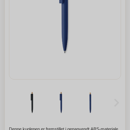
Denne kuglepen er fremstillet i genanvendt ABS-materiale,