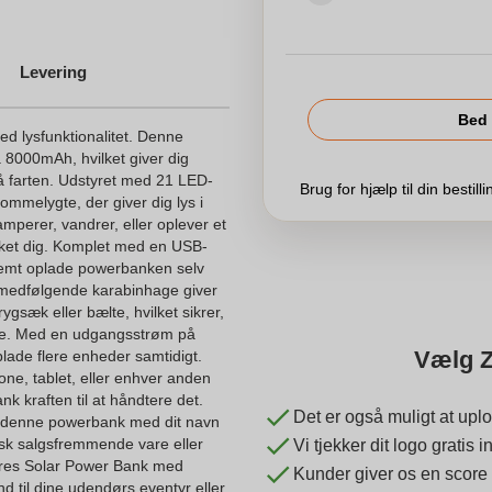
Levering
Bed 
d lysfunktionalitet. Denne
 8000mAh, hvilket giver dig
å farten. Udstyret med 21 LED-
Brug for hjælp til din bestill
mmelygte, der giver dig lys i
amperer, vandrer, eller oplever et
ket dig. Komplet med en USB-
nemt oplade powerbanken selv
en medfølgende karabinhage giver
rygsæk eller bælte, hvilket sikrer,
dde. Med en udgangsstrøm på
Vælg Z
ade flere enheder samtidigt.
ne, tablet, eller enhver anden
 kraften til at håndtere det.
Det er også muligt at uplo
re denne powerbank med dit navn
stisk salgsfremmende vare eller
Vi tjekker dit logo gratis
ores Solar Power Bank med
Kunder giver os en score
nd til dine udendørs eventyr eller