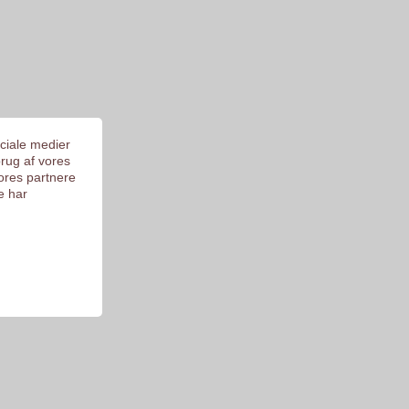
ociale medier
brug af vores
ores partnere
e har