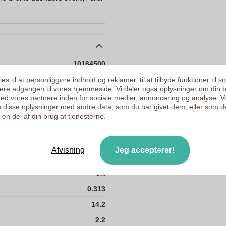
10164500
0.313 kg
es til at personliggøre indhold og reklamer, til at tilbyde funktioner til s
ysere adgangen til vores hjemmeside. Vi deler også oplysninger om din 
7.6 x 2.2 x 14.2 cm
d vores partnere inden for sociale medier, annoncering og analyse. V
 disse oplysninger med andre data, som du har givet dem, eller som d
7.6 cm
en del af din brug af tjenesterne.
2.2 cm
14.2 cm
Afvisning
Jeg accepterer!
Batteri
CN
0.313
14.2
2.2