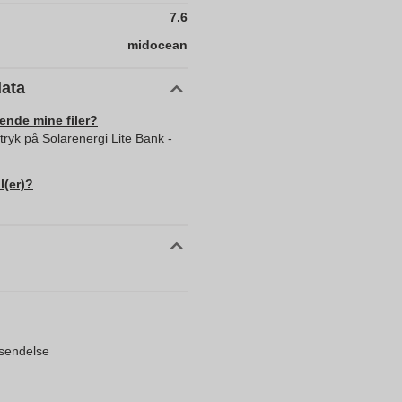
7.6
midocean
data
sende mine filer?
tryk på Solarenergi Lite Bank -
l(er)?
orsendelse