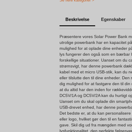
Se flere kategorier >
Personligepowerbankstilsolceller
Beskrivelse
Egenskaber
Præsentere vores Solar Power Bank me
utrolige powerbank har en kapacitet på
mulighed for at oplade dine enheder p
lys fungerer den også som en bærbar lo
forskellige situationer. Uanset om du c
strømsvigt, har denne powerbank dæk
kabel med et micro USB-stik, kan du 
eller tilslutte den til dine enheder. D
dig mulighed for at fastgøre den til din 
at du altid har den inden for rækkevi
DC5V/1A og DC5V/2A kan du hurtigt opl
Uanset om du skal oplade din smartpho
USB-drevet enhed, har denne powerbank
Det bedste er, at du kan personalise
eller logo, hvilket gør den til en fanta
gave. Skil dig ud fra mængden med v
lysfunktionalitet, den perfekte følgesve