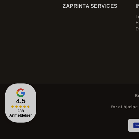
ZAPRINTA SERVICES
I
L
H
D
B
4,5
★
★
★
★
★
for at hjælpe
288
Anmeldelser