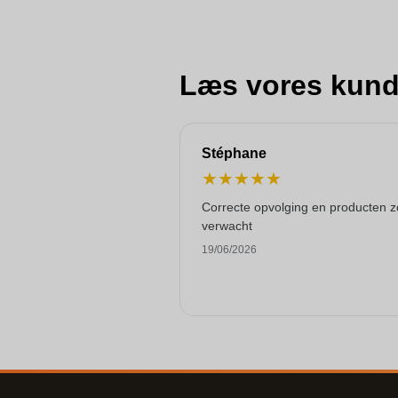
Læs vores kund
Stéphane
★
★
★
★
★
Correcte opvolging en producten z
verwacht
19/06/2026