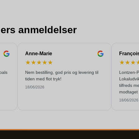
ers anmeldelser
Anne-Marie
Françoi
★
★
★
★
★
★
★
★
oals
Nem bestilling, god pris og levering til
Lontzen-P
tiden med flot tryk!
Lokaludvi
tilfreds m
18/06/2026
modtaget 
kvalitetss
18/06/2026