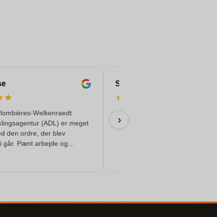
se
Serife
★
★
★
★
★
★
★
lombières-Welkenraedt
Hurtigt & pålideligt & kvalitet leve
›
klingsagentur (ADL) er meget
18/06/2026
ed den ordre, der blev
i går. Pænt arbejde og
ervice!