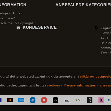
NFORMATION
ANBEFALEDE KATEGORIE
edige stillinger
vem vi er?
isclaimer & Copyright
KUNDESERVICE
Zaprin
Gewer
4731 
Belgie
comme
TVA :
rug af dette websted
zapinta.dk
du accepterer i
vilkår og betingel
 dig bedre,
zaprinta.it
brug i
cookies
-
Privacy information
-
ansvar