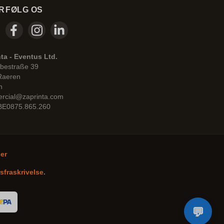
R
FØLG OS
ta - Eventus Ltd.
bestraße 39
Raeren
n
rcial@zaprinta.com
 BE0875.865.260
ser
sfraskrivelse
.