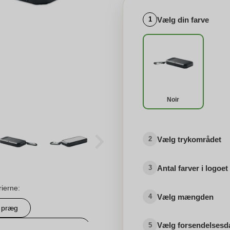
Vælg din farve
1
Noir
Vælg trykområdet
2
Antal farver i logoet
3
rierne:
Vælg mængden
4
t præg
Vælg forsendelsesd
5
wer bank personalizada