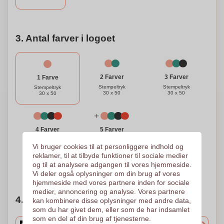
belysning.
3. Antal farver i logoet
3 Farver
2 Farver
1 Farve
Stempeltryk
Stempeltryk
Stempeltryk
30 x 50
30 x 50
30 x 50
4 Farver
5 Farver
Stempeltryk
Stempeltryk
Vi bruger cookies til at personliggøre indhold og
30 x 50
30 x 50
reklamer, til at tilbyde funktioner til sociale medier
og til at analysere adgangen til vores hjemmeside.
Brug for hjælp?
Hjælp mig med at vælge
Vi deler også oplysninger om din brug af vores
hjemmeside med vores partnere inden for sociale
medier, annoncering og analyse. Vores partnere
4. Vælg mængden
kan kombinere disse oplysninger med andre data,
som du har givet dem, eller som de har indsamlet
som en del af din brug af tjenesterne.