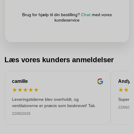
Brug for hjælp til din bestilling?
Chat
med vores
kundeservice
Læs vores kunders anmeldelser
camille
Andy
★
★
★
★
★
★
★
Leveringstiderne blev overholdt, og
Super kva
ventilatorerne er præcis som beskrevet! Tak.
22/06/20
22/06/2026