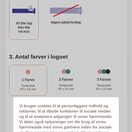
Ingen udskrivning
At the top
into the
recess
3. Antal farver i logoet
3 Farver
2 Farver
1 Farve
Tampotryk
Tampotryk
Tampotryk
50 x 10 mm
50 x 10 mm
50 x 10 mm
Vi bruger cookies til at personliggøre indhold og
4 Farver
5 Farver
reklamer, til at tilbyde funktioner til sociale medier
og til at analysere adgangen til vores hjemmeside.
Tampotryk
Tampotryk
50 x 10 mm
50 x 10 mm
Vi deler også oplysninger om din brug af vores
hjemmeside med vores partnere inden for sociale