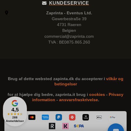
KUNDESERVICE
Zaprinta - Eventus Ltd.
Gewerbestraße 39
4731 Raeren
Belgien
commercial@zaprinta.com
TVA : BE0875.865.260
Brug af dette websted
zapinta.dk
du accepterer i
vilkår og
betingelser
for at hjælpe dig bedre,
zaprinta.it
brug i
cookies
-
Privacy
information
-
ansvarsfraskrivelse
.
4,5
★
★
★
★
★
288
Anmeldelser