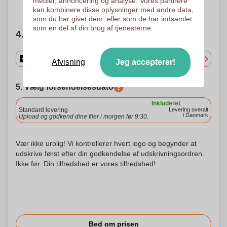
medier, annoncering og analyse. Vores partnere
Brug for hjælp?
Hjælp mig med at vælge
kan kombinere disse oplysninger med andre data,
som du har givet dem, eller som de har indsamlet
som en del af din brug af tjenesterne.
4. Vælg mængden
Afvisning
Jeg accepterer!
5. Vælg forsendelsesdato
Inkluderet
Standard levering
Levering overalt
i Danmark
Upload og godkend dine filer i morgen før 9:30.
Vær ikke urolig! Vi kontrollerer hvert logo og begynder at
udskrive først efter din godkendelse af udskrivningsordren.
Ikke før. Din tilfredshed er vores tilfredshed!
Bed om prisen