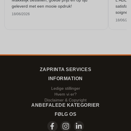
Makkelijk bestellen, goede prijs en op tijd
L'ADL L
geleverd met een mooie opdruk!
satisfai
soigné e
18/06/2026
18/06/20
ZAPRINTA SERVICES
INFORMATION
Ledige stillinger
Hvem vi er?
Disclaimer & Copyright
ANBEFALEDE KATEGORIER
FØLG OS