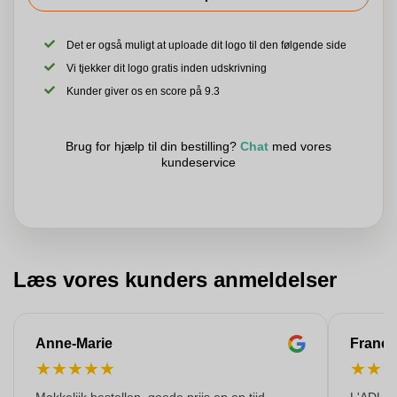
Det er også muligt at uploade dit logo til den følgende side
Vi tjekker dit logo gratis inden udskrivning
Kunder giver os en score på 9.3
Brug for hjælp til din bestilling?
Chat
med vores
kundeservice
Læs vores kunders anmeldelser
Anne-Marie
Franço
★
★
★
★
★
★
★