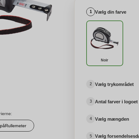
Vælg din farve
1
Noir
Vælg trykområdet
2
Antal farver i logoet
3
rierne:
Vælg mængden
4
tpåRullemeter
Vælg forsendelsesd
5