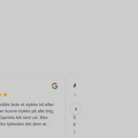
Andrea
★
★
★
★
★
★
★
måtte lede et stykke tid efter
De trykte rustfri stålflasker, mode
›
der kunne trykke på alle ting,
'Felix', til vores konference ser
Zaprinta lidt sent ud. Ikke
fantastiske ud. Alt gik perfekt og
dre lykkedes det dem at
problemfrit.
 smukt trykte emaljkrus til
15/06/2026
 er meget tilfreds med dem.