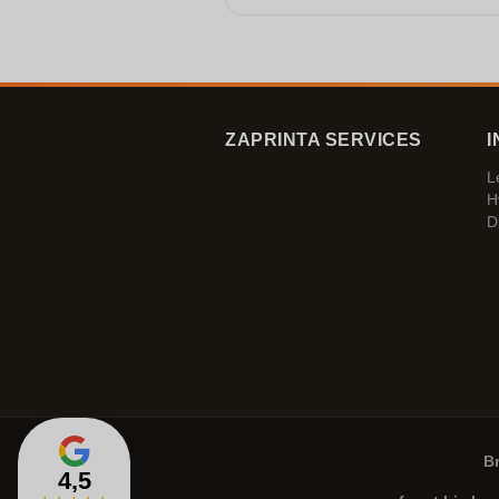
ZAPRINTA SERVICES
I
L
H
D
B
4,5