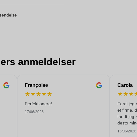
orsendelse
ers anmeldelser
Françoise
Carola
★
★
★
★
★
★
★
★
Perfektionere!
Fordi jeg 
et firma, 
17/06/2026
fandt jeg 
desto min
levere 250
15/06/2026
tiden. Jeg