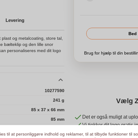
Levering
Bed 
plast og metalcoating, store tal,
 bælteklip og den lille snor
 kan personaliseres med dit logo
Brug for hjælp til din bestill
10277590
Vælg Z
241 g
85 x 37 x 66 mm
Det er også muligt at uplo
85 mm
Vi tjekker dit logo gratis
37 mm
Kunder giver os en score
es til at personliggøre indhold og reklamer, til at tilbyde funktioner til s