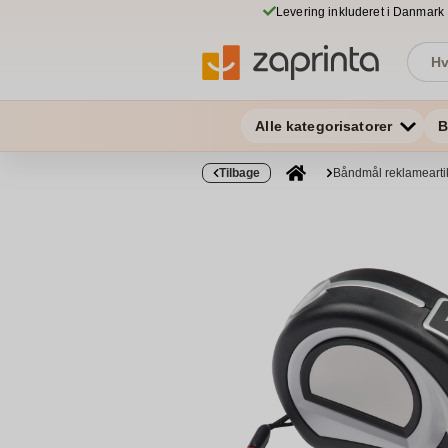
Levering inkluderet i Danmark
Alle kategorisatorer
B
Tilbage
Båndmål reklamearti