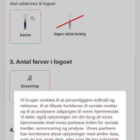
skal udskrives til logoet.
Ingen udskrivning
kanon
3. Antal farver i logoet
Gravering
Lasergravering
33 x 7 mm
Vi bruger cookies til at personliggøre indhold og
reklamer, til at tilbyde funktioner til sociale medier
og til at analysere adgangen til vores hjemmeside.
Brug for hjælp?
Hjælp mig med at vælge
Vi deler også oplysninger om din brug af vores
hjemmeside med vores partnere inden for sociale
medier, annoncering og analyse. Vores partnere
4. Vælg mængden
kan kombinere disse oplysninger med andre data,
som du har givet dem, eller som de har indsamlet