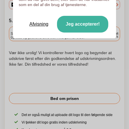
som en del af din brug af tjenesterne.
5. Vælg forsendelsesdato
Afvisning
Jeg accepterer!
Inkluderet
Standard levering
Levering overalt
i Danmark
Upload og godkend dine filer i morgen før 9:30.
Vær ikke urolig! Vi kontrollerer hvert logo og begynder at
udskrive først efter din godkendelse af udskrivningsordren.
Ikke før. Din tilfredshed er vores tilfredshed!
Bed om prisen
Det er også muligt at uploade dit logo til den følgende side
Vi tjekker dit logo gratis inden udskrivning