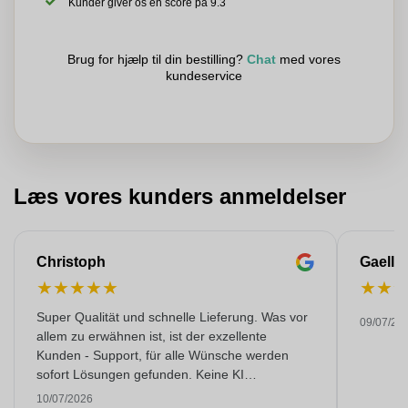
Kunder giver os en score på 9.3
Brug for hjælp til din bestilling?
Chat
med vores
kundeservice
Læs vores kunders anmeldelser
Christoph
Gaelle
★
★
★
★
★
★
★
Super Qualität und schnelle Lieferung. Was vor
09/07/20
allem zu erwähnen ist, ist der exzellente
Kunden - Support, für alle Wünsche werden
sofort Lösungen gefunden. Keine KI
Gespräche. Sehr selten heutzutage. Top
10/07/2026