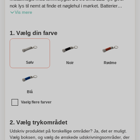
nok lys til nemt at finde et nøglehul i mørket. Batterier
Vis mere
inkluderet. Denne nøglering kan også personligøres med
brugerdefineret indgravering eller logoer, hvilket gør det til
en stor reklame- eller gaveartikel.
1. Vælg din farve
Sølv
Noir
Rødme
Blå
Vaelg flere farver
2. Vælg trykområdet
Udskriv produktet på forskellige områder? Ja, det er muligt.
Vælg boksen, og vælg de ønskede udskrivningsområder, der