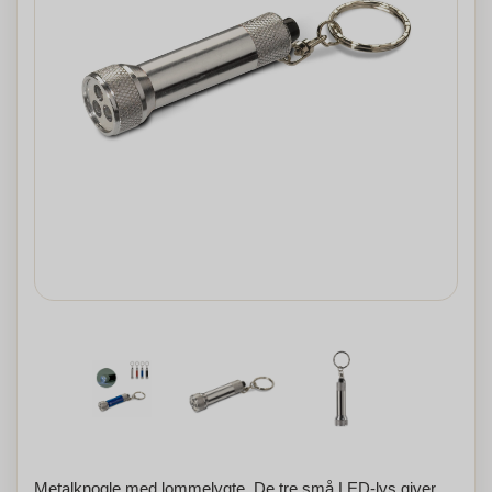
Metalknogle med lommelygte. De tre små LED-lys giver