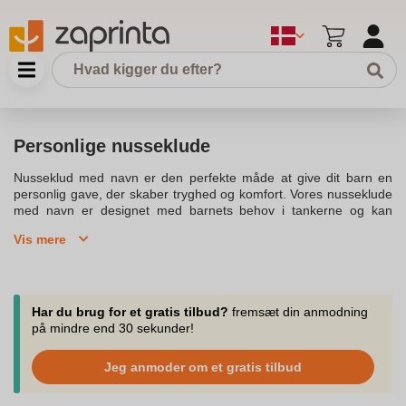
Personlige nusseklude
Nusseklud med navn er den perfekte måde at give dit barn en
personlig gave, der skaber tryghed og komfort. Vores nusseklude
med navn er designet med barnets behov i tankerne og kan
broderes med barnets navn, hvilket gør dem til en unik og
Vis mere
personlig nusseklud. Disse bløde nusseklude er lavet af myteddy,
som er kendt for deres høje kvalitet og dejligste designs, der
bidrager til barnets tryghed. Med et stort udvalg af nusseklude og
sutteklude, kan du vælge den perfekte putteklud til dit barns
barnets liv.Disse produkter er ideelle som en dåbsgave eller til
Har du brug for et gratis tilbud?
fremsæt din anmodning
nyfødte, da de kan broderes med dit barns navn og dato.
på mindre end 30 sekunder!
Nussekludene er ikke kun bløde, men også slidstærke og tåler
vask, hvilket er altafgørende for barnets sikkerhed. De fleste kan
Jeg anmoder om et gratis tilbud
nemt vaskes og trøster barnet i rolige øjeblikke. Du kan tage et
kig på vores udvalg af søde bamser og personlig nusseklud fra