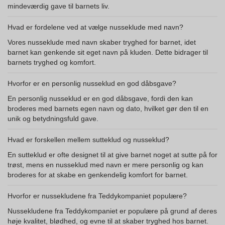
mindeværdig gave til barnets liv.
Hvad er fordelene ved at vælge nusseklude med navn?
Vores nusseklude med navn skaber tryghed for barnet, idet
barnet kan genkende sit eget navn på kluden. Dette bidrager til
barnets tryghed og komfort.
Hvorfor er en personlig nusseklud en god dåbsgave?
En personlig nusseklud er en god dåbsgave, fordi den kan
broderes med barnets egen navn og dato, hvilket gør den til en
unik og betydningsfuld gave.
Hvad er forskellen mellem sutteklud og nusseklud?
En sutteklud er ofte designet til at give barnet noget at sutte på for
trøst, mens en nusseklud med navn er mere personlig og kan
broderes for at skabe en genkendelig komfort for barnet.
Hvorfor er nussekludene fra Teddykompaniet populære?
Nussekludene fra Teddykompaniet er populære på grund af deres
høje kvalitet, blødhed, og evne til at skaber tryghed hos barnet.