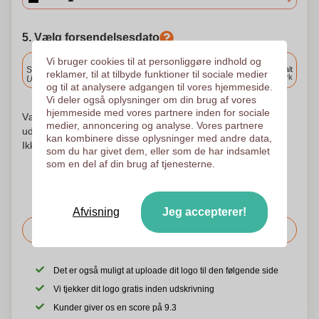
5. Vælg forsendelsesdato
Vi bruger cookies til at personliggøre indhold og
Inkluderet
Standard levering
Levering overalt
reklamer, til at tilbyde funktioner til sociale medier
i Danmark
Upload og godkend dine filer i morgen før 9:30.
og til at analysere adgangen til vores hjemmeside.
Vi deler også oplysninger om din brug af vores
hjemmeside med vores partnere inden for sociale
Vær ikke urolig! Vi kontrollerer hvert logo og begynder at
medier, annoncering og analyse. Vores partnere
udskrive først efter din godkendelse af udskrivningsordren.
kan kombinere disse oplysninger med andre data,
Ikke før. Din tilfredshed er vores tilfredshed!
som du har givet dem, eller som de har indsamlet
som en del af din brug af tjenesterne.
Afvisning
Jeg accepterer!
Bed om prisen
Det er også muligt at uploade dit logo til den følgende side
Vi tjekker dit logo gratis inden udskrivning
Kunder giver os en score på 9.3