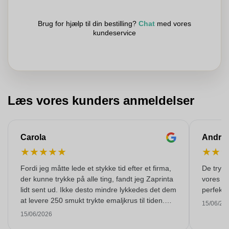
Brug for hjælp til din bestilling?
Chat
med vores
kundeservice
Læs vores kunders anmeldelser
Carola
Andre
★
★
★
★
★
★
★
Fordi jeg måtte lede et stykke tid efter et firma,
De trykte
der kunne trykke på alle ting, fandt jeg Zaprinta
vores ko
lidt sent ud. Ikke desto mindre lykkedes det dem
perfekt 
at levere 250 smukt trykte emaljkrus til tiden.
15/06/20
Jeg er meget tilfreds med dem. Mange tak!
15/06/2026