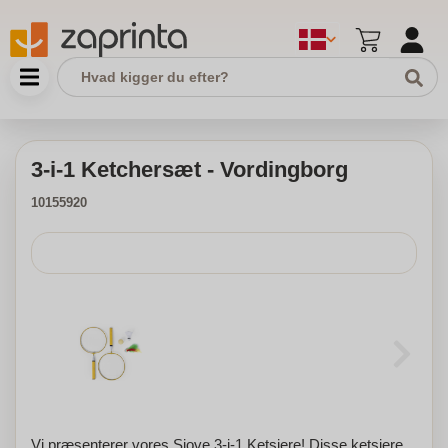
3-i-1 Ketchersæt - Vordingborg
10155920
Vi præsenterer vores Sjove 3-i-1 Ketsjere! Disse ketsjere