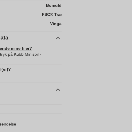
Bomuld
FSC® Træ
Vinga
data
sende mine filer?
tryk på Kubb Minispil -
l(er)?
orsendelse