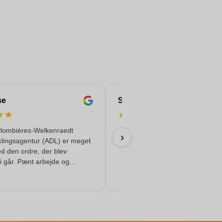
se
Serife
★
★
★
★
★
★
★
lombières-Welkenraedt
Hurtigt & pålideligt & kvalitet leve
›
klingsagentur (ADL) er meget
18/06/2026
ed den ordre, der blev
i går. Pænt arbejde og
ervice!