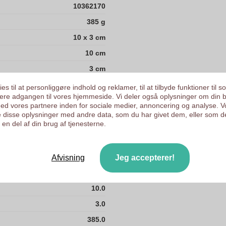
10362170
385 g
10 x 3 cm
10 cm
3 cm
0
es til at personliggøre indhold og reklamer, til at tilbyde funktioner til s
ysere adgangen til vores hjemmeside. Vi deler også oplysninger om din 
1.0
d vores partnere inden for sociale medier, annoncering og analyse. V
 disse oplysninger med andre data, som du har givet dem, eller som d
18.0
en del af din brug af tjenesterne.
29.0
39.00 gram
Afvisning
Jeg accepterer!
Kina
10.0
3.0
385.0