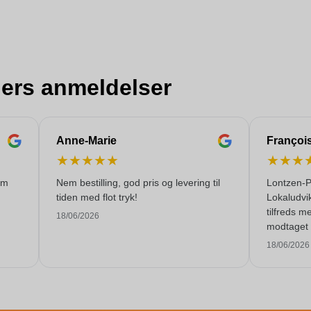
ers anmeldelser
Anne-Marie
Françoi
★
★
★
★
★
★
★
★
om
Nem bestilling, god pris og levering til
Lontzen-P
tiden med flot tryk!
Lokaludvi
tilfreds m
18/06/2026
modtaget 
kvalitetss
18/06/2026