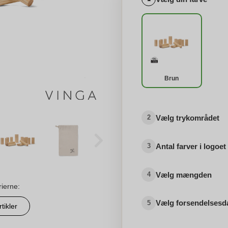
Brun
Vælg trykområdet
2
Antal farver i logoet
3
Vælg mængden
4
rierne:
Vælg forsendelsesd
5
tikler