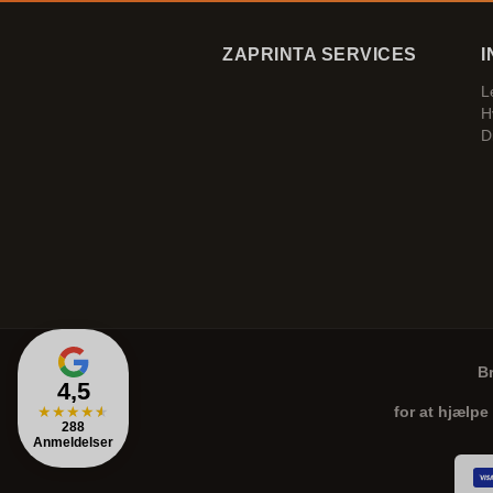
ZAPRINTA SERVICES
I
L
H
D
B
4,5
★
★
★
★
★
for at hjælpe
288
Anmeldelser