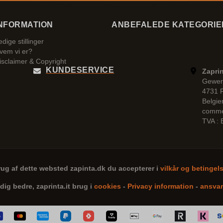
NFORMATION
ANBEFALEDE KATEGORIE
edige stillinger
vem vi er?
isclaimer & Copyright
KUNDESERVICE
Zaprin
Gewer
4731 
Belgie
comme
TVA :
rug af dette websted
zapinta.dk
du accepterer i
vilkår og betingel
 dig bedre,
zaprinta.it
brug i
cookies
-
Privacy information
-
ansvar