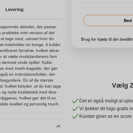
Levering
Bed 
agerende aktivitet, der passer
e praktiske mini version af det
il at tage med, uanset hvor du
Brug for hjælp til din bestill
ættet indeholder en konge, ti kubbs
tificeret fyrretræ, hvilket sikrer
 er at vælte modstanderens fem
g dermed vinde spillet. Kubb-
pose med mesh-bagside, der gør
også en instruktionsfolder, der
nybegyndere. En af de største
Vælg Z
d, hvilket betyder, at du kan tage
en og nyde kvalitetstid med dine
ggøres, hvilket gør det til en
Det er også muligt at uplo
åde kvalitet og personlig touch.
Vi tjekker dit logo gratis
Kunder giver os en score