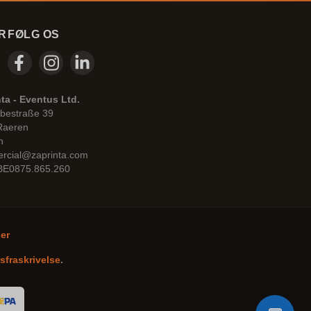
R
FØLG OS
ta - Eventus Ltd.
bestraße 39
Raeren
n
rcial@zaprinta.com
 BE0875.865.260
ser
sfraskrivelse
.