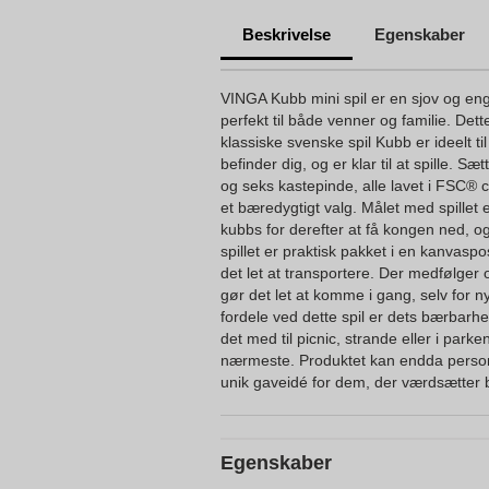
Beskrivelse
Egenskaber
VINGA Kubb mini spil er en sjov og eng
perfekt til både venner og familie. Dett
klassiske svenske spil Kubb er ideelt t
befinder dig, og er klar til at spille. S
og seks kastepinde, alle lavet i FSC® cer
et bæredygtigt valg. Målet med spillet
kubbs for derefter at få kongen ned, o
spillet er praktisk pakket i en kanvas
det let at transportere. Der medfølger 
gør det let at komme i gang, selv for 
fordele ved dette spil er dets bærbarhe
det med til picnic, strande eller i park
nærmeste. Produktet kan endda personli
unik gaveidé for dem, der værdsætter b
Egenskaber