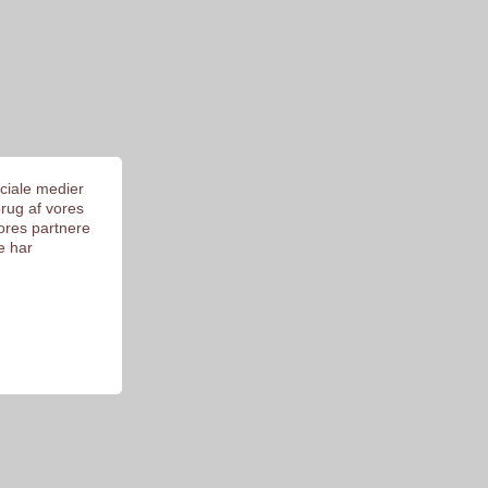
ociale medier
brug af vores
ores partnere
e har