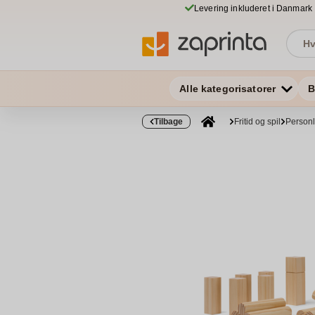
Levering inkluderet i Danmark
Alle kategorisatorer
B
Tilbage
Fritid og spil
Personl