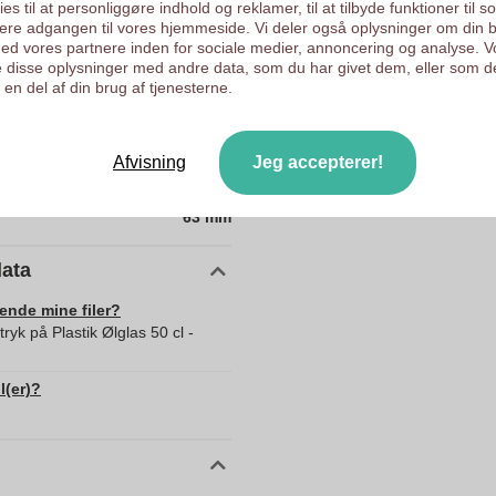
es til at personliggøre indhold og reklamer, til at tilbyde funktioner til s
ysere adgangen til vores hjemmeside. Vi deler også oplysninger om din 
d vores partnere inden for sociale medier, annoncering og analyse. V
 disse oplysninger med andre data, som du har givet dem, eller som d
10351100
en del af din brug af tjenesterne.
190 x 63 x 63 mm
190 mm
Afvisning
Jeg accepterer!
63 mm
63 mm
data
sende mine filer?
ryk på Plastik Ølglas 50 cl -
l(er)?