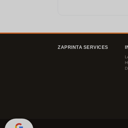
ZAPRINTA SERVICES
I
L
H
D