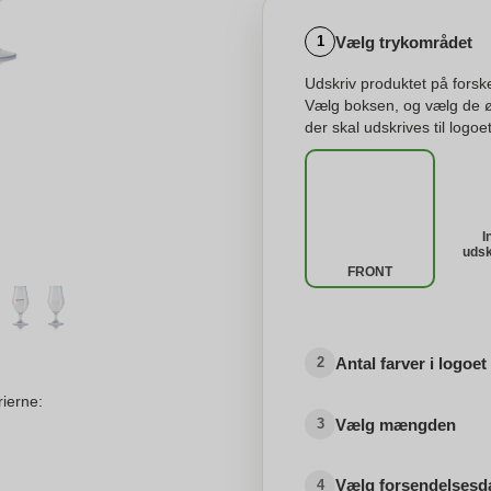
Vælg trykområdet
1
Udskriv produktet på forske
Vælg boksen, og vælg de 
der skal udskrives til logoet
I
udsk
FRONT
Antal farver i logoet
2
rierne:
Vælg mængden
3
Vælg forsendelsesd
4