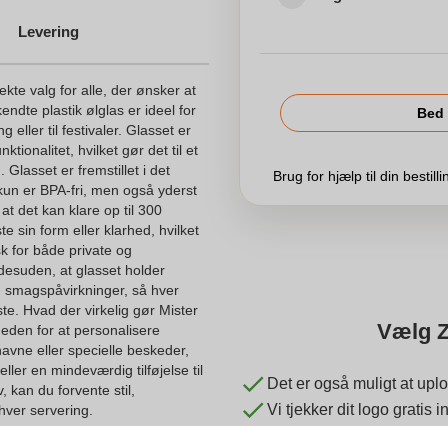
Levering
ekte valg for alle, der ønsker at
ndte plastik ølglas er ideel for
Bed 
eller til festivaler. Glasset er
ktionalitet, hvilket gør det til et
Glasset er fremstillet i det
Brug for hjælp til din bestill
un er BPA-fri, men også yderst
at det kan klare op til 300
 sin form eller klarhed, hvilket
k for både private og
desuden, at glasset holder
og smagspåvirkninger, så hver
te. Hvad der virkelig gør Mister
Vælg Z
heden for at personalisere
 navne eller specielle beskeder,
eller en mindeværdig tilføjelse til
Det er også muligt at uplo
kan du forvente stil,
Vi tjekker dit logo gratis
hver servering.
Kunder giver os en score