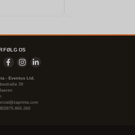
R
FØLG OS
ta - Eventus Ltd.
bestraße 39
Raeren
n
rcial@zaprinta.com
 BE0875.865.260