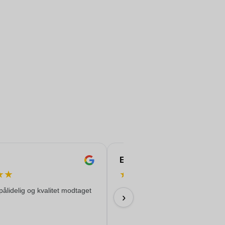
Eren
★
★
★
★
★
★
★
pålidelig og kvalitet modtaget
Alt fungerede fantastisk ...
›
17/06/2026