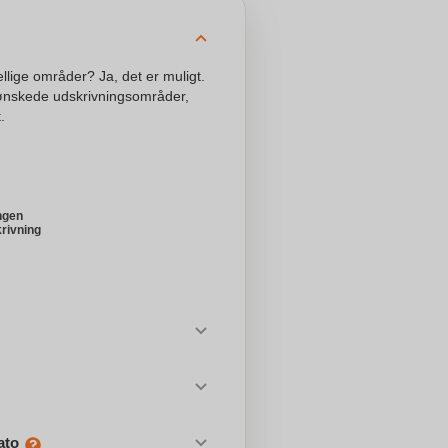
llige områder? Ja, det er muligt.
ønskede udskrivningsområder,
.
ngen
rivning
ato