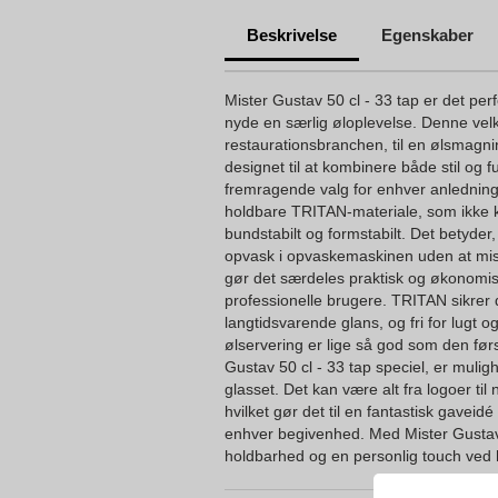
Beskrivelse
Egenskaber
Mister Gustav 50 cl - 33 tap er det perf
nyde en særlig øloplevelse. Denne velke
restaurationsbranchen, til en ølsmagning 
designet til at kombinere både stil og fun
fremragende valg for enhver anledning. 
holdbare TRITAN-materiale, som ikke k
bundstabilt og formstabilt. Det betyder, 
opvask i opvaskemaskinen uden at miste
gør det særdeles praktisk og økonomis
professionelle brugere. TRITAN sikrer 
langtidsvarende glans, og fri for lugt 
ølservering er lige så god som den førs
Gustav 50 cl - 33 tap speciel, er mulig
glasset. Det kan være alt fra logoer til
hvilket gør det til en fantastisk gaveidé 
enhver begivenhed. Med Mister Gustav, 
holdbarhed og en personlig touch ved 