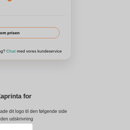
om prisen
ing?
Chat
med vores kundeservice
aprinta for
ade dit logo til den følgende side
 inden udskrivning
 på 9.3