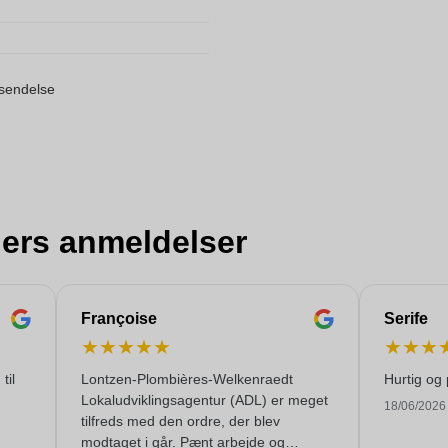
orsendelse
ers anmeldelser
Françoise
Serife
★
★
★
★
★
★
★
★
til
Lontzen-Plombières-Welkenraedt
Hurtig og 
Lokaludviklingsagentur (ADL) er meget
18/06/2026
tilfreds med den ordre, der blev
modtaget i går. Pænt arbejde og