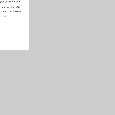
ociale medier
brug af vores
ores partnere
e har