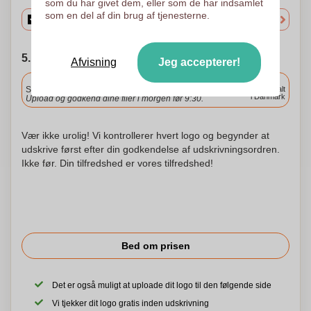
som du har givet dem, eller som de har indsamlet
som en del af din brug af tjenesterne.
5. Vælg forsendelsesdato
Afvisning
Jeg accepterer!
Inkluderet
Standard levering
Levering overalt
i Danmark
Upload og godkend dine filer i morgen før 9:30.
Vær ikke urolig! Vi kontrollerer hvert logo og begynder at
udskrive først efter din godkendelse af udskrivningsordren.
Ikke før. Din tilfredshed er vores tilfredshed!
Bed om prisen
Det er også muligt at uploade dit logo til den følgende side
Vi tjekker dit logo gratis inden udskrivning