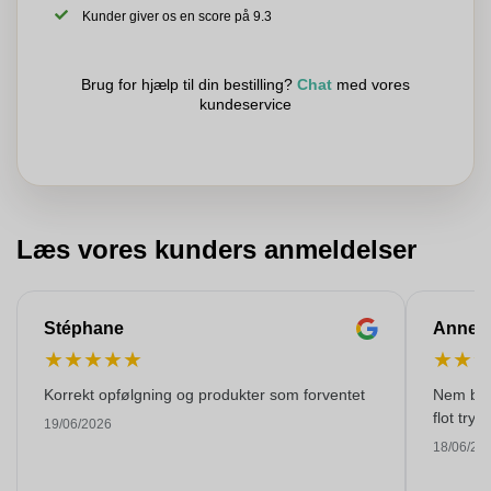
Kunder giver os en score på 9.3
Brug for hjælp til din bestilling?
Chat
med vores
kundeservice
Læs vores kunders anmeldelser
Stéphane
Anne-M
★
★
★
★
★
★
★
Korrekt opfølgning og produkter som forventet
Nem best
flot tryk!
19/06/2026
18/06/20