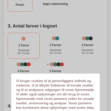
Ingen udskrivning
Foran.
3. Antal farver i logoet
3 Farver
2 Farver
1 Farve
Tampotryk
Tampotryk
Tampotryk
35 x 8 mm
35 x 8 mm
35 x 8 mm
4 Farver
5 Farver
Tampotryk
Tampotryk
35 x 8 mm
35 x 8 mm
Vi bruger cookies til at personliggøre indhold og
reklamer, til at tilbyde funktioner til sociale medier
og til at analysere adgangen til vores hjemmeside.
Brug for hjælp?
Hjælp mig med at vælge
Vi deler også oplysninger om din brug af vores
hjemmeside med vores partnere inden for sociale
medier, annoncering og analyse. Vores partnere
4. Vælg mængden
kan kombinere disse oplysninger med andre data,