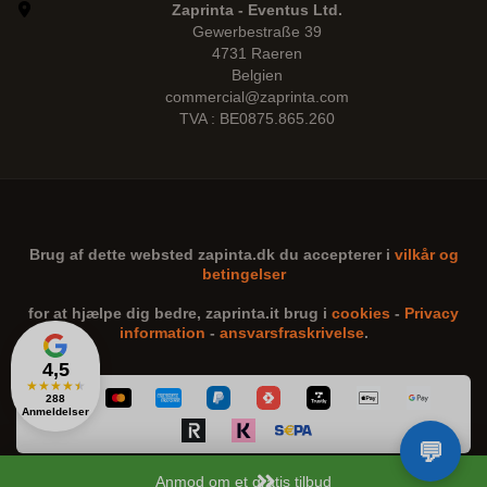
Zaprinta - Eventus Ltd.
Gewerbestraße 39
4731 Raeren
Belgien
commercial@zaprinta.com
TVA : BE0875.865.260
Brug af dette websted
zapinta.dk
du accepterer i
vilkår og
betingelser
for at hjælpe dig bedre,
zaprinta.it
brug i
cookies
-
Privacy
information
-
ansvarsfraskrivelse
.
4,5
★
★
★
★
★
288
Anmeldelser
Anmod om et gratis tilbud