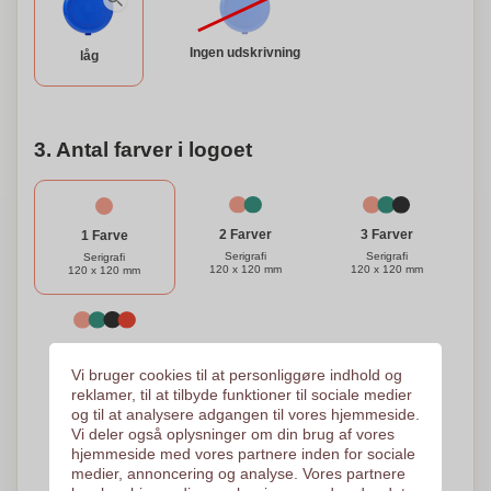
plads.
Ingen udskrivning
låg
3. Antal farver i logoet
3 Farver
2 Farver
1 Farve
Serigrafi
Serigrafi
Serigrafi
120 x 120 mm
120 x 120 mm
120 x 120 mm
4 Farver
Serigrafi
Vi bruger cookies til at personliggøre indhold og
120 x 120 mm
reklamer, til at tilbyde funktioner til sociale medier
og til at analysere adgangen til vores hjemmeside.
Vi deler også oplysninger om din brug af vores
Brug for hjælp?
Hjælp mig med at vælge
hjemmeside med vores partnere inden for sociale
medier, annoncering og analyse. Vores partnere