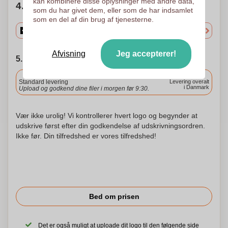
kan kombinere disse oplysninger med andre data,
4. Vælg mængden
som du har givet dem, eller som de har indsamlet
som en del af din brug af tjenesterne.
Afvisning
Jeg accepterer!
5. Vælg forsendelsesdato
Inkluderet
Standard levering
Levering overalt
i Danmark
Upload og godkend dine filer i morgen før 9:30.
Vær ikke urolig! Vi kontrollerer hvert logo og begynder at
udskrive først efter din godkendelse af udskrivningsordren.
Ikke før. Din tilfredshed er vores tilfredshed!
Bed om prisen
Det er også muligt at uploade dit logo til den følgende side