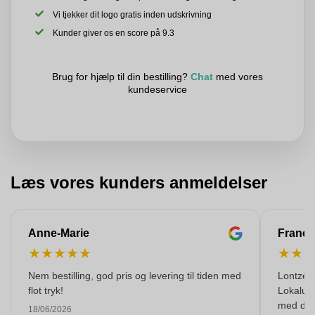
Vi tjekker dit logo gratis inden udskrivning
Kunder giver os en score på 9.3
Brug for hjælp til din bestilling?
Chat
med vores
kundeservice
Læs vores kunders anmeldelser
Anne-Marie
Franço
★
★
★
★
★
★
★
Nem bestilling, god pris og levering til tiden med
Lontzen
flot tryk!
Lokaludv
med den 
18/06/2026