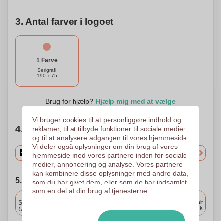
3. Antal farver i logoet
1 Farve
Serigrafi
190 x 75
Brug for hjælp?
Hjælp mig med at vælge
Vi bruger cookies til at personliggøre indhold og
4. Vælg mængden
reklamer, til at tilbyde funktioner til sociale medier
og til at analysere adgangen til vores hjemmeside.
Vi deler også oplysninger om din brug af vores
hjemmeside med vores partnere inden for sociale
medier, annoncering og analyse. Vores partnere
kan kombinere disse oplysninger med andre data,
5. Vælg forsendelsesdato
som du har givet dem, eller som de har indsamlet
som en del af din brug af tjenesterne.
Inkluderet
Standard levering
Levering overalt
i Danmark
Upload og godkend dine filer i morgen før 9:30.