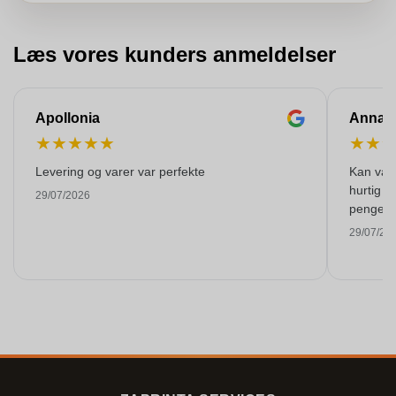
Læs vores kunders anmeldelser
Apollonia
Anna
★
★
★
★
★
★
★
Levering og varer var perfekte
Kan varm
hurtig o
29/07/2026
pengene
29/07/20