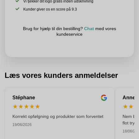
Vi tjekker dit logo gratis inden udskrivning
Kunder giver os en score på 9.3
Brug for hjælp til din bestilling?
Chat
med vores
kundeservice
Læs vores kunders anmeldelser
Stéphane
Anne-M
★
★
★
★
★
★
★
Korrekt opfølgning og produkter som forventet
Nem best
flot tryk!
19/06/2026
18/06/20