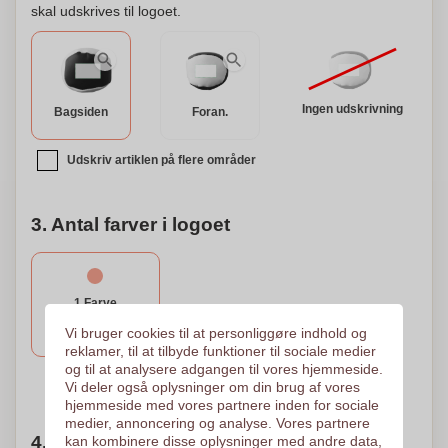
skal udskrives til logoet.
Ingen udskrivning
Bagsiden
Foran.
Udskriv artiklen på flere områder
3. Antal farver i logoet
1 Farve
Tampotryk
Vi bruger cookies til at personliggøre indhold og
25 x 15 mm
reklamer, til at tilbyde funktioner til sociale medier
og til at analysere adgangen til vores hjemmeside.
Brug for hjælp?
Hjælp mig med at vælge
Vi deler også oplysninger om din brug af vores
hjemmeside med vores partnere inden for sociale
medier, annoncering og analyse. Vores partnere
4. Vælg mængden
kan kombinere disse oplysninger med andre data,