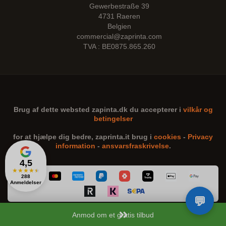
Gewerbestraße 39
4731 Raeren
Belgien
commercial@zaprinta.com
TVA : BE0875.865.260
Brug af dette websted
zapinta.dk
du accepterer i
vilkår og
betingelser
for at hjælpe dig bedre,
zaprinta.it
brug i
cookies
-
Privacy
information
-
ansvarsfraskrivelse
.
4,5
★
★
★
★
★
288
Anmeldelser
Anmod om et gratis tilbud