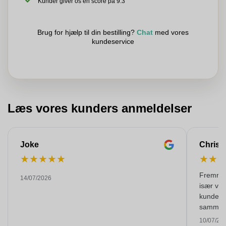
Kunder giver os en score på 9.3
Brug for hjælp til din bestilling?
Chat
med vores
kundeservice
Læs vores kunders anmeldelser
Joke
Christ
★
★
★
★
★
★
★
Fremragen
14/07/2026
især væ
kundesu
samme p
samtaler. Meget sjældent i disse dage. S
10/07/20