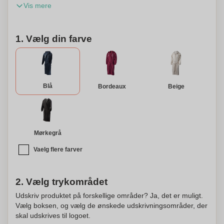
Vis mere
en smuk hybrid jakke lavet af såkaldt college stof.
Badekåben er egnet til at have på efter træning, badning
eller bare til at hygge i. Den har to lommer og en hætte og
1. Vælg din farve
bæltet til taljen mangler selvfølgelig ikke. Kosta
Linnewäfveri står for god kvalitet med en lang levetid. Dette
produkt kan også personliggøres.
Blå
Bordeaux
Beige
Mørkegrå
Vaelg flere farver
2. Vælg trykområdet
Udskriv produktet på forskellige områder? Ja, det er muligt.
Vælg boksen, og vælg de ønskede udskrivningsområder, der
skal udskrives til logoet.