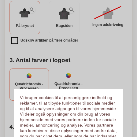
Ingen udskrivning
På brystet
Bagsiden
Udskriv artiklen på flere områder
3. Antal farver i logoet
Quadrichromia -
Quadrichromia -
Processen
Processen
Digital overførsel
Digital Transfer 3D
Vi bruger cookies til at personliggøre indhold og
150 x 150 mm
240 x 340 mm
reklamer, til at tilbyde funktioner til sociale medier
og til at analysere adgangen til vores hjemmeside.
Brug for hjælp?
Hjælp mig med at vælge
Vi deler også oplysninger om din brug af vores
hjemmeside med vores partnere inden for sociale
medier, annoncering og analyse. Vores partnere
4. Vælg mængden
kan kombinere disse oplysninger med andre data,
som du har givet dem, eller som de har indsamlet