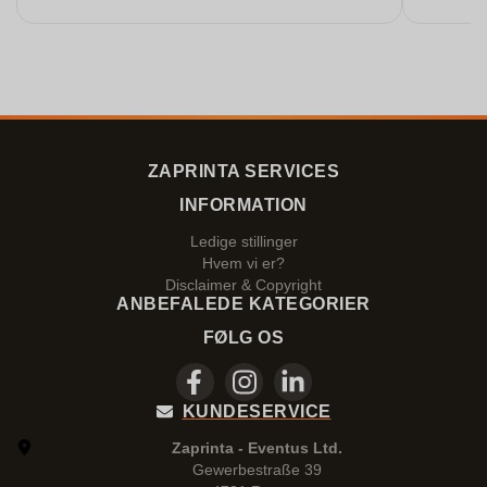
topklasse. Jeg ville give det endnu fle
hvis jeg
ZAPRINTA SERVICES
INFORMATION
Ledige stillinger
Hvem vi er?
Disclaimer & Copyright
ANBEFALEDE KATEGORIER
FØLG OS
KUNDESERVICE
Zaprinta - Eventus Ltd.
Gewerbestraße 39