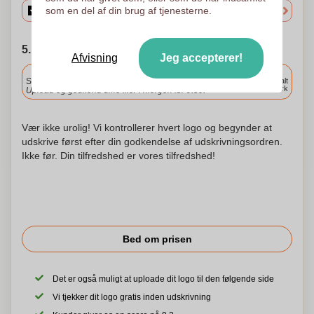
som en del af din brug af tjenesterne.
5. Vælg forsendelsesdato
Afvisning
Jeg accepterer!
Inkluderet
Standard levering
Levering overalt
i Danmark
Upload og godkend dine filer i morgen før 9:30.
Vær ikke urolig! Vi kontrollerer hvert logo og begynder at
udskrive først efter din godkendelse af udskrivningsordren.
Ikke før. Din tilfredshed er vores tilfredshed!
Bed om prisen
Det er også muligt at uploade dit logo til den følgende side
Vi tjekker dit logo gratis inden udskrivning