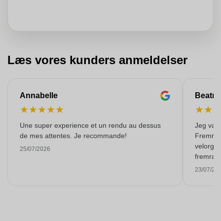
Læs vores kunders anmeldelser
Annabelle
Beatri
★
★
★
★
★
★
★
Une super experience et un rendu au dessus
Jeg var 
de mes attentes. Je recommande!
Fremrage
velorgan
25/07/2026
fremragen
igen! Ta
23/07/20