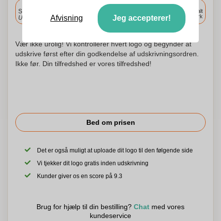
Inkluderet
Standard levering
Levering overalt
i Danmark
Afvisning
Jeg accepterer!
Upload og godkend dine filer i morgen før 9:30.
Vær ikke urolig! Vi kontrollerer hvert logo og begynder at
udskrive først efter din godkendelse af udskrivningsordren.
Ikke før. Din tilfredshed er vores tilfredshed!
Bed om prisen
Det er også muligt at uploade dit logo til den følgende side
Vi tjekker dit logo gratis inden udskrivning
Kunder giver os en score på 9.3
Brug for hjælp til din bestilling?
Chat
med vores
kundeservice