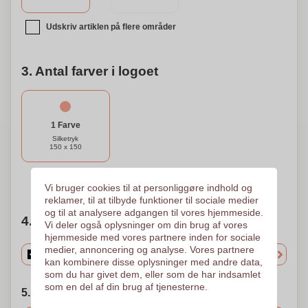
Udskriv artiklen på flere områder
3. Antal farver i logoet
1 Farve
Silketryk
150 x 150
Brug for hjælp?
Hjælp mig med at vælge
Vi bruger cookies til at personliggøre indhold og
reklamer, til at tilbyde funktioner til sociale medier
og til at analysere adgangen til vores hjemmeside.
4. Vælg mængden
Vi deler også oplysninger om din brug af vores
hjemmeside med vores partnere inden for sociale
medier, annoncering og analyse. Vores partnere
kan kombinere disse oplysninger med andre data,
som du har givet dem, eller som de har indsamlet
som en del af din brug af tjenesterne.
5. Vælg forsendelsesdato