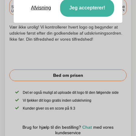
Inkluderet
Standard levering
Levering overalt
Afvisning
Jeg accepterer!
i Danmark
Upload og godkend dine filer i morgen før 9:30.
Vær ikke urolig! Vi kontrollerer hvert logo og begynder at
udskrive først efter din godkendelse af udskrivningsordren.
Ikke før. Din tilfredshed er vores tilfredshed!
Bed om prisen
Det er også muligt at uploade dit logo til den følgende side
Vi tjekker dit logo gratis inden udskrivning
Kunder giver os en score på 9.3
Brug for hjælp til din bestilling?
Chat
med vores
kundeservice