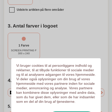
Udskriv artiklen på flere områder
3. Antal farver i logoet
1 Farve
SCREEN PRINTING F
300 x 240
Vi bruger cookies til at personliggøre indhold og
Brug for hjælp?
Hjælp mig med at vælge
reklamer, til at tilbyde funktioner til sociale medier
og til at analysere adgangen til vores hjemmeside.
Vi deler også oplysninger om din brug af vores
4. Vælg mængden
hjemmeside med vores partnere inden for sociale
medier, annoncering og analyse. Vores partnere
kan kombinere disse oplysninger med andre data,
som du har givet dem, eller som de har indsamlet
som en del af din brug af tjenesterne.
5. Vælg forsendelsesdato