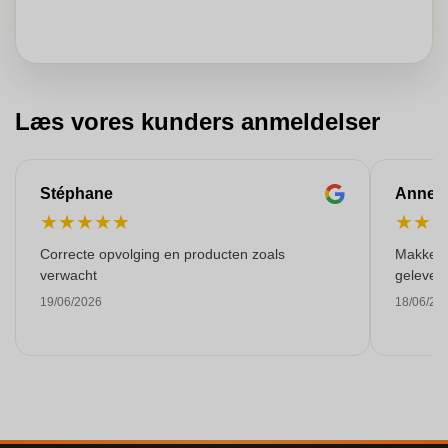
Læs vores kunders anmeldelser
Stéphane
Anne-M
★
★
★
★
★
★
★
Correcte opvolging en producten zoals
Makkelij
verwacht
gelever
19/06/2026
18/06/20