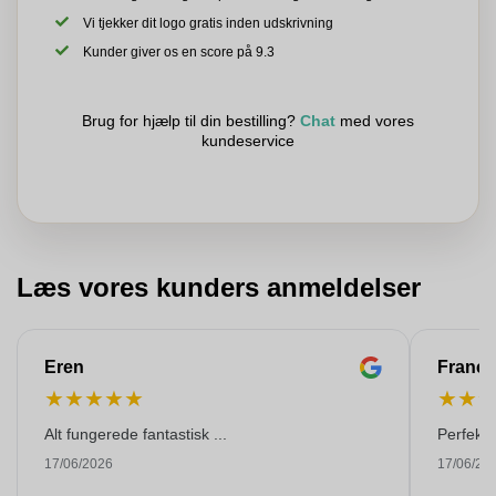
Vi tjekker dit logo gratis inden udskrivning
Kunder giver os en score på 9.3
Brug for hjælp til din bestilling?
Chat
med vores
kundeservice
Læs vores kunders anmeldelser
Eren
Franço
★
★
★
★
★
★
★
Alt fungerede fantastisk ...
Perfekti
17/06/2026
17/06/20