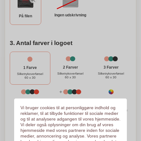
Ingen udskrivning
På filen
3. Antal farver i logoet
3 Farver
2 Farver
1 Farve
Silketrykoverførsel
Silketrykoverførsel
Silketrykoverførsel
60 x 30
60 x 30
60 x 30
Quadrichromia -
4 Farver
5 Farver
Processen
Silketrykoverførsel
Silketrykoverførsel
Vi bruger cookies til at personliggøre indhold og
60 x 30
60 x 30
Digital overførsel / DTF
reklamer, til at tilbyde funktioner til sociale medier
60 x 30
og til at analysere adgangen til vores hjemmeside.
Vi deler også oplysninger om din brug af vores
Brug for hjælp?
Hjælp mig med at vælge
hjemmeside med vores partnere inden for sociale
medier, annoncering og analyse. Vores partnere