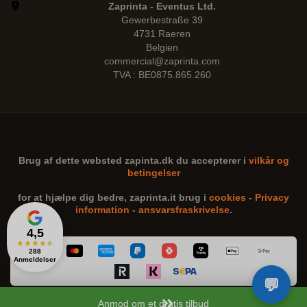
Zaprinta - Eventus Ltd.
Gewerbestraße 39
4731 Raeren
Belgien
commercial@zaprinta.com
TVA : BE0875.865.260
Brug af dette websted
zapinta.dk
du accepterer i
vilkår og
betingelser
for at hjælpe dig bedre,
zaprinta.it
brug i
cookies
-
Privacy
information
-
ansvarsfraskrivelse
.
4,5
★
★
★
★
★
288
Anmeldelser
Anmod om et gratis tilbud