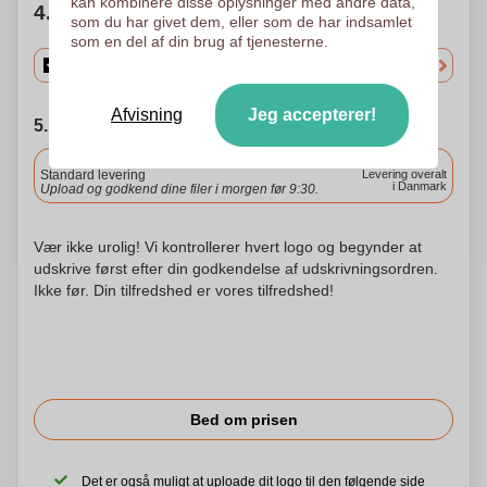
kan kombinere disse oplysninger med andre data,
4. Vælg mængden
som du har givet dem, eller som de har indsamlet
som en del af din brug af tjenesterne.
Afvisning
Jeg accepterer!
5. Vælg forsendelsesdato
Inkluderet
Standard levering
Levering overalt
i Danmark
Upload og godkend dine filer i morgen før 9:30.
Vær ikke urolig! Vi kontrollerer hvert logo og begynder at
udskrive først efter din godkendelse af udskrivningsordren.
Ikke før. Din tilfredshed er vores tilfredshed!
Bed om prisen
Det er også muligt at uploade dit logo til den følgende side