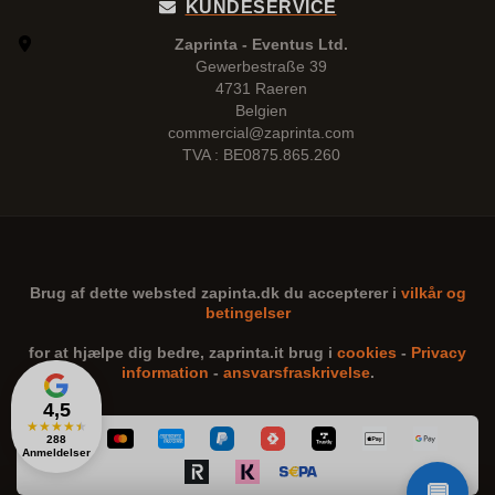
KUNDESERVICE
Zaprinta - Eventus Ltd.
Gewerbestraße 39
4731 Raeren
Belgien
commercial@zaprinta.com
TVA : BE0875.865.260
Brug af dette websted
zapinta.dk
du accepterer i
vilkår og
betingelser
for at hjælpe dig bedre,
zaprinta.it
brug i
cookies
-
Privacy
information
-
ansvarsfraskrivelse
.
4,5
★
★
★
★
★
288
Anmeldelser