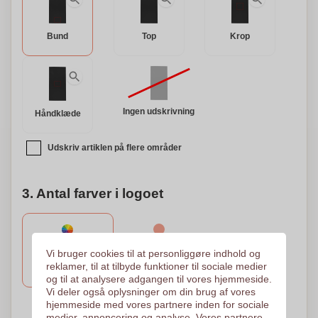
Bund
Top
Krop
Ingen udskrivning
Håndklæde
Udskriv artiklen på flere områder
3. Antal farver i logoet
1 Farve
Quadrichromia -
Vi bruger cookies til at personliggøre indhold og
Processen
Sérigrafisk overførsel
reklamer, til at tilbyde funktioner til sociale medier
300 x 310 mm
Digital overførsel
og til at analysere adgangen til vores hjemmeside.
300 x 215 mm
Vi deler også oplysninger om din brug af vores
hjemmeside med vores partnere inden for sociale
Brug for hjælp?
Hjælp mig med at vælge
medier, annoncering og analyse. Vores partnere