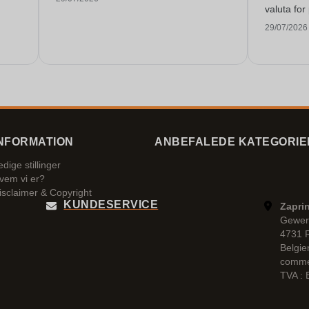
valuta fo
29/07/2026
NFORMATION
ANBEFALEDE KATEGORIE
edige stillinger
vem vi er?
isclaimer & Copyright
KUNDESERVICE
Zaprin
Gewer
4731 
Belgie
comme
TVA :