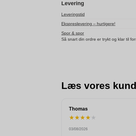
Levering
Leveringstid
Ekspreslevering – hurtigere!
Spor & spor
Så snart din ordre er trykt og klar til f
Læs vores kund
Thomas
★
★
★
★
★
03/08/2026