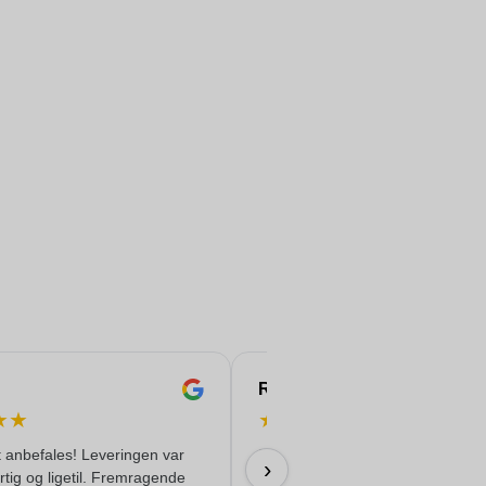
Rachida
★
★
★
★
★
★
★
 anbefales! Leveringen var
Professionel tilgang. Klare og ko
›
urtig og ligetil. Fremragende
aftaler. Gode kontakter, der ikke