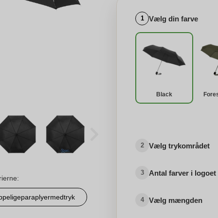
Vælg din farve
1
Black
Fore
Vælg trykområdet
2
Antal farver i logoet
3
rierne:
peligeparaplyermedtryk
Vælg mængden
4