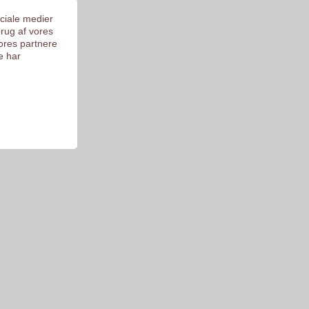
 på 9.3
ociale medier
brug af vores
ores partnere
e har