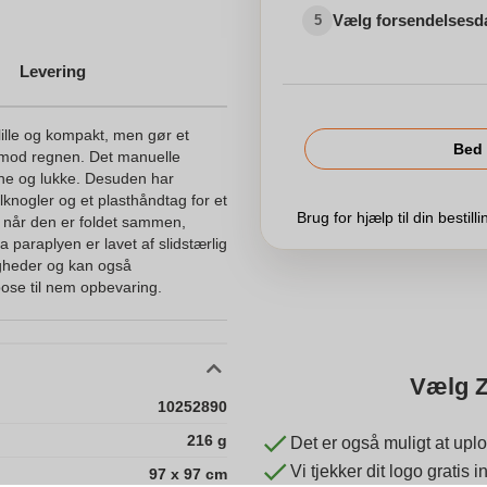
Vælg forsendelsesd
5
Levering
ille og kompakt, men gør et
Bed 
 mod regnen. Det manuelle
ne og lukke. Desuden har
nogler og et plasthåndtag for et
Brug for hjælp til din bestill
, når den er foldet sammen,
 paraplyen er lavet af slidstærlig
ligheder og kan også
se til nem opbevaring.
Vælg Z
10252890
216 g
Det er også muligt at uplo
Vi tjekker dit logo gratis
97 x 97 cm