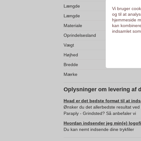
Længde
Vi bruger cooki
og til at anal
Længde
hjemmeside me
kan kombinere
Materiale
indsamlet som 
Oprindelsesland
Vægt
Højhed
Bredde
Mærke
Oplysninger om levering af 
Hvad er det bedste format til at ind
Ønsker du det allerbedste resultat ve
Paraply - Grindsted? Så anbefaler vi
Hvordan indsender jeg min(e) logofi
Du kan nemt indsende dine trykfiler