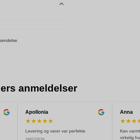
orsendelse
ers anmeldelser
Apollonia
Anna
★
★
★
★
★
★
★
★
Levering og varer var perfekte
Kan varmt
virkelig h
29/07/2026