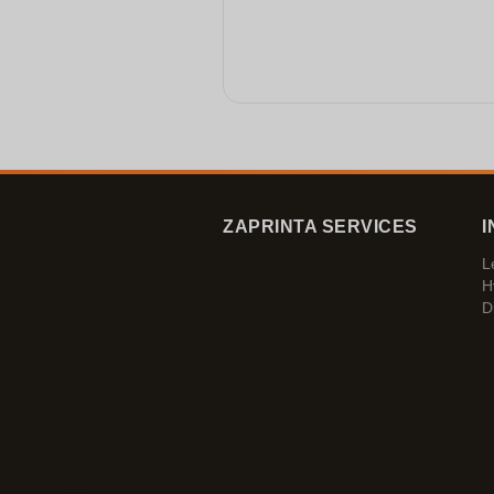
ZAPRINTA SERVICES
I
L
H
D