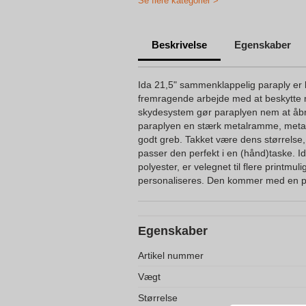
Se flere kategorier >
Beskrivelse
Egenskaber
Ida 21,5" sammenklappelig paraply er l
fremragende arbejde med at beskytte
skydesystem gør paraplyen nem at åb
paraplyen en stærk metalramme, metalk
godt greb. Takket være dens størrelse
passer den perfekt i en (hånd)taske. Ida
polyester, er velegnet til flere printmu
personaliseres. Den kommer med en po
Egenskaber
Artikel nummer
Vægt
Størrelse