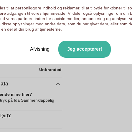
Kunder giver os en score
97 cm
es til at personliggøre indhold og reklamer, til at tilbyde funktioner til s
ysere adgangen til vores hjemmeside. Vi deler også oplysninger om din 
97 cm
d vores partnere inden for sociale medier, annoncering og analyse. V
 disse oplysninger med andre data, som du har givet dem, eller som d
Polyester
en del af din brug af tjenesterne.
Prc
216.0
Afvisning
Jeg accepterer!
97.0
97.0
Unbranded
data
sende mine filer?
d tryk på Ida Sammenklappelig
l(er)?