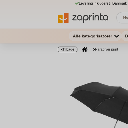
Levering inkluderet i Danmark
Alle kategorisatorer
B
Tilbage
Paraplyer print