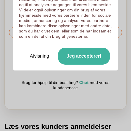
og til at analysere adgangen til vores hjemmeside.
Vi deler også oplysninger om din brug af vores
hjemmeside med vores partnere inden for sociale
medier, annoncering og analyse. Vores partnere
kan kombinere disse oplysninger med andre data,
som du har givet dem, eller som de har indsamlet
Bed om prisen
som en del af din brug af tjenesterne.
Det er også muligt at uploade dit logo til den følgende side
Afvisning
Jeg accepterer!
Vi tjekker dit logo gratis inden udskrivning
Kunder giver os en score på 9.3
Brug for hjælp til din bestilling?
Chat
med vores
kundeservice
Læs vores kunders anmeldelser