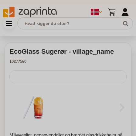
EcoGlass Sugerør - village_name
10277560
Miljøvenligt, genanvendeligt og hærdet glasdrikkehalm på