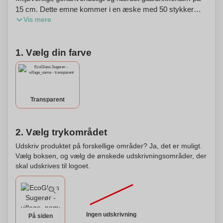
15 cm. Dette emne kommer i en æske med 50 stykker
Vis mere
inklusive en rengøringsbørste. Tåler opvaskemaskine. Din
reklame vil blive laseret på halmen. Prisen er pr. halm.
Dette produkt kan også være personligt.
1. Vælg din farve
Transparent
2. Vælg trykområdet
Udskriv produktet på forskellige områder? Ja, det er muligt.
Vælg boksen, og vælg de ønskede udskrivningsområder, der
skal udskrives til logoet.
Ingen udskrivning
På siden