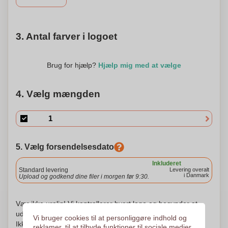
3. Antal farver i logoet
Brug for hjælp?
Hjælp mig med at vælge
4. Vælg mængden
5. Vælg forsendelsesdato
Inkluderet
Standard levering
Levering overalt
i Danmark
Upload og godkend dine filer i morgen før 9:30.
Vær ikke urolig! Vi kontrollerer hvert logo og begynder at
udskrive først efter din godkendelse af udskrivningsordren.
Vi bruger cookies til at personliggøre indhold og
Ikke før. Din tilfredshed er vores tilfredshed!
reklamer, til at tilbyde funktioner til sociale medier