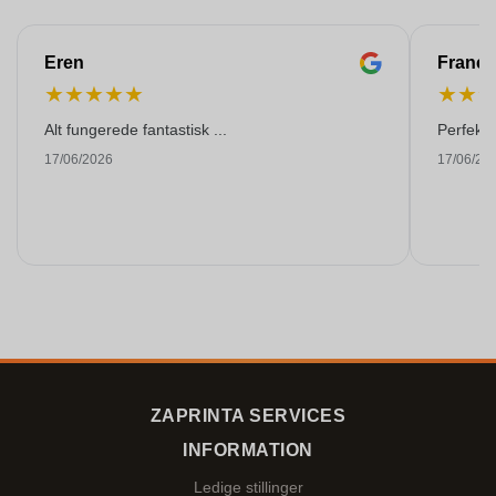
Eren
Franço
★
★
★
★
★
★
★
Alt fungerede fantastisk ...
Perfekti
17/06/2026
17/06/20
ZAPRINTA SERVICES
INFORMATION
Ledige stillinger