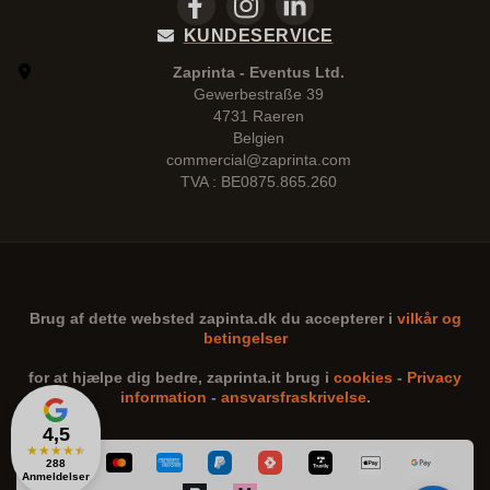
KUNDESERVICE
Zaprinta - Eventus Ltd.
Gewerbestraße 39
4731 Raeren
Belgien
commercial@zaprinta.com
TVA : BE0875.865.260
Brug af dette websted
zapinta.dk
du accepterer i
vilkår og
betingelser
for at hjælpe dig bedre,
zaprinta.it
brug i
cookies
-
Privacy
information
-
ansvarsfraskrivelse
.
4,5
★
★
★
★
★
288
Anmeldelser