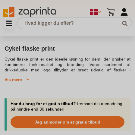
Cykel flaske print
Cykel flaske print er den ideelle løsning for dem, der ønsker at
kombinere funktionalitet og branding. Vores sortiment af
drikkedunke med logo tilbyder et bredt udvalg af flasker i
forskellige størrelser, fra 400 ml til 750 ml. Uanset om du leder
Vis mere
efter en drikkedunk med logo til sportsaktiviteter eller en
termoflaske til kontoret, kan du finde den perfekte løsning hos
os.Vores drikkedunke er designet til at holde dine drikkevarer
kolde eller varme, og er lavet af materialer som rustfrit stål og
aluminium, der sikrer holdbarhed og høj kvalitet. For dem, der
Har du brug for et gratis tilbud?
fremsæt din anmodning
ønsker en let og praktisk løsning, tilbyder vi også drikkeflasker i
på mindre end 30 sekunder!
BPA-fri plastik. Med vores vandflasker med logo kan du
eksponere dit brand effektivt ved events eller messer.Drikkedunke
Jeg anmoder om et gratis tilbud
med logo tryk er en populær måde at fremme dit brand på, og
vores modeller i vores sortiment kommer i forskellige farver og