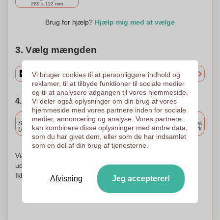
289 x 112 mm
Brug for hjælp?
Hjælp mig med at vælge
3. Vælg mængden
Vi bruger cookies til at personliggøre indhold og
reklamer, til at tilbyde funktioner til sociale medier
og til at analysere adgangen til vores hjemmeside.
4. Vælg forsendelsesdato
Vi deler også oplysninger om din brug af vores
hjemmeside med vores partnere inden for sociale
Inkluderet
medier, annoncering og analyse. Vores partnere
Standard levering
Levering overalt
kan kombinere disse oplysninger med andre data,
i Danmark
Upload og godkend dine filer i morgen før 9:30.
som du har givet dem, eller som de har indsamlet
som en del af din brug af tjenesterne.
Vær ikke urolig! Vi kontrollerer hvert logo og begynder at
udskrive først efter din godkendelse af udskrivningsordren.
Ikke før. Din tilfredshed er vores tilfredshed!
Afvisning
Jeg accepterer!