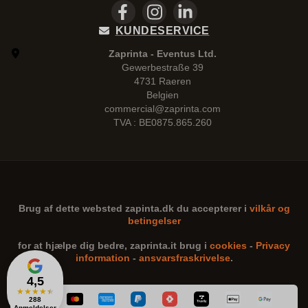
KUNDESERVICE
Zaprinta - Eventus Ltd.
Gewerbestraße 39
4731 Raeren
Belgien
commercial@zaprinta.com
TVA : BE0875.865.260
Brug af dette websted
zapinta.dk
du accepterer i
vilkår og
betingelser
for at hjælpe dig bedre,
zaprinta.it
brug i
cookies
-
Privacy
information
-
ansvarsfraskrivelse
.
4,5
★
★
★
★
★
288
Anmeldelser