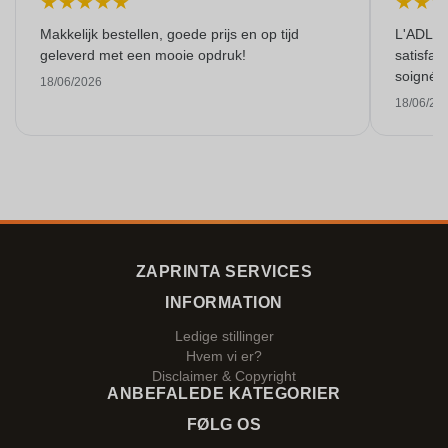
★
★
★
★
★
★
★
Makkelijk bestellen, goede prijs en op tijd
L'ADL L
geleverd met een mooie opdruk!
satisfai
soigné e
18/06/2026
18/06/20
ZAPRINTA SERVICES
INFORMATION
Ledige stillinger
Hvem vi er?
Disclaimer & Copyright
ANBEFALEDE KATEGORIER
FØLG OS