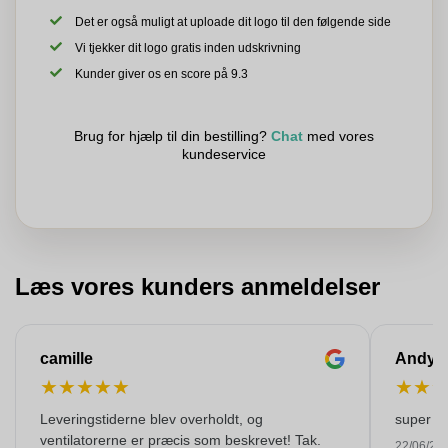
Det er også muligt at uploade dit logo til den følgende side
Vi tjekker dit logo gratis inden udskrivning
Kunder giver os en score på 9.3
Brug for hjælp til din bestilling?
Chat
med vores
kundeservice
Læs vores kunders anmeldelser
camille
Andy
★
★
★
★
★
★
★
Leveringstiderne blev overholdt, og
super kw
ventilatorerne er præcis som beskrevet! Tak.
22/06/20