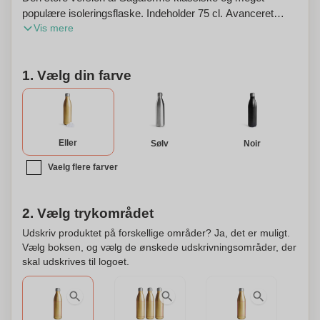
populære isoleringsflaske. Indeholder 75 cl. Avanceret
Vis mere
vakuumkonstruktion med dobbeltvægget stål og
kobbercoating giver fremragende isolering uden
kondensering. Flasken holder drikkevarer iskolde i op til 24
1. Vælg din farve
timer eller varme i 12 timer. Dette produkt kan også
personliggøres.
Eller
Sølv
Noir
Vaelg flere farver
2. Vælg trykområdet
Udskriv produktet på forskellige områder? Ja, det er muligt.
Vælg boksen, og vælg de ønskede udskrivningsområder, der
skal udskrives til logoet.