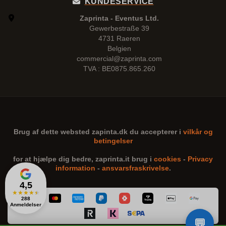
KUNDESERVICE
Zaprinta - Eventus Ltd.
Gewerbestraße 39
4731 Raeren
Belgien
commercial@zaprinta.com
TVA : BE0875.865.260
Brug af dette websted
zapinta.dk
du accepterer i
vilkår og
betingelser
for at hjælpe dig bedre,
zaprinta.it
brug i
cookies
-
Privacy
information
-
ansvarsfraskrivelse
.
4,5
★
★
★
★
★
288
Anmeldelser