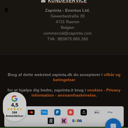
KUNDESERVICE
Zaprinta - Eventus Ltd.
Gewerbestraße 39
4731 Raeren
Belgien
commercial@zaprinta.com
TVA : BE0875.865.260
Brug af dette websted
zapinta.dk
du accepterer i
vilkår og
betingelser
for at hjælpe dig bedre,
zaprinta.it
brug i
cookies
-
Privacy
information
-
ansvarsfraskrivelse
.
4,5
★
★
★
★
★
288
Anmeldelser