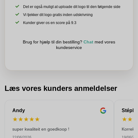
Det er også muligt at uploade dit logo til den følgende side
Vi tjekker dit logo gratis inden udskrivning
Kunder giver os en score på 9.3
Brug for hjælp til din bestilling?
Chat
med vores
kundeservice
Læs vores kunders anmeldelser
Andy
Stéph
★
★
★
★
★
★
★
super kwaliteit en goedkoop !
Korrekt 
22/06/2026
19/06/20