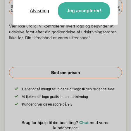
Inkluderet
Standard levering
Levering overalt
i Danmark
Afvisning
Jeg accepterer!
Upload og godkend dine filer i morgen før 9:30.
Vær ikke urolig! Vi kontrollerer hvert logo og begynder at
udskrive først efter din godkendelse af udskrivningsordren.
Ikke før. Din tilfredshed er vores tilfredshed!
Bed om prisen
Det er også muligt at uploade dit logo til den følgende side
Vi tjekker dit logo gratis inden udskrivning
Kunder giver os en score på 9.3
Brug for hjælp til din bestilling?
Chat
med vores
kundeservice