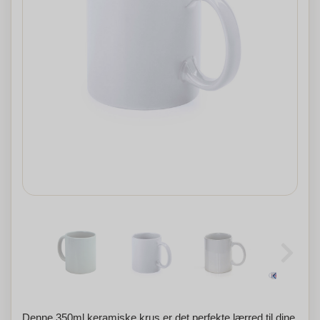
Denne 350ml keramiske krus er det perfekte lærred til dine