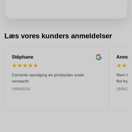
Læs vores kunders anmeldelser
Stéphane
Anne-M
★
★
★
★
★
★
★
Correcte opvolging en producten zoals
Nem best
verwacht
flot tryk!
19/06/2026
18/06/20