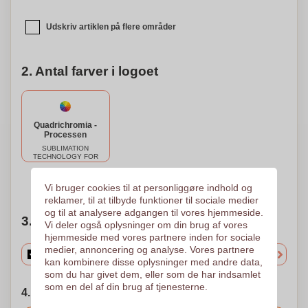
Udskriv artiklen på flere områder
2. Antal farver i logoet
Quadrichromia -
Processen
SUBLIMATION
TECHNOLOGY FOR
MUGS 2 SIDES
(FULLCOLOR)
Brug for hjælp?
Hjælp mig med at vælge
195 x 103
Vi bruger cookies til at personliggøre indhold og
reklamer, til at tilbyde funktioner til sociale medier
og til at analysere adgangen til vores hjemmeside.
3. Vælg mængden
Vi deler også oplysninger om din brug af vores
hjemmeside med vores partnere inden for sociale
medier, annoncering og analyse. Vores partnere
kan kombinere disse oplysninger med andre data,
som du har givet dem, eller som de har indsamlet
som en del af din brug af tjenesterne.
4. Vælg forsendelsesdato