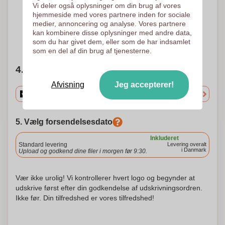
Vi deler også oplysninger om din brug af vores
Keramikoverførsel
hjemmeside med vores partnere inden for sociale
70 x 60
medier, annoncering og analyse. Vores partnere
kan kombinere disse oplysninger med andre data,
Brug for hjælp?
Hjælp mig med at vælge
som du har givet dem, eller som de har indsamlet
som en del af din brug af tjenesterne.
4. Vælg mængden
Afvisning
Jeg accepterer!
5. Vælg forsendelsesdato
Inkluderet
Standard levering
Levering overalt
i Danmark
Upload og godkend dine filer i morgen før 9:30.
Vær ikke urolig! Vi kontrollerer hvert logo og begynder at
udskrive først efter din godkendelse af udskrivningsordren.
Ikke før. Din tilfredshed er vores tilfredshed!