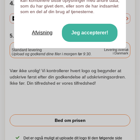
kan kombinere disse oplysninger med andre data,
4. Vælg mængden
som du har givet dem, eller som de har indsamlet
som en del af din brug af tjenesterne.
Afvisning
Jeg accepterer!
5. Vælg forsendelsesdato
Inkluderet
Standard levering
Levering overalt
i Danmark
Upload og godkend dine filer i morgen før 9:30.
Vær ikke urolig! Vi kontrollerer hvert logo og begynder at
udskrive først efter din godkendelse af udskrivningsordren.
Ikke før. Din tilfredshed er vores tilfredshed!
Bed om prisen
Det er også muligt at uploade dit logo til den følgende side