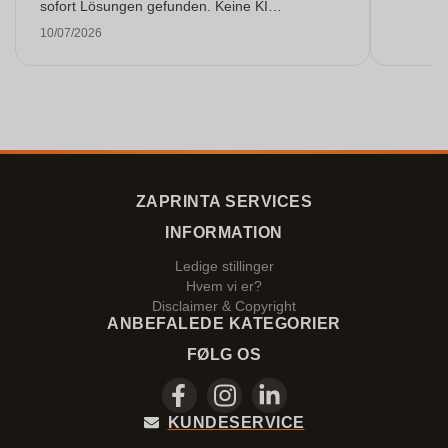
sofort Lösungen gefunden. Keine KI
Gespräche. Sehr selten heutzutage. Top
10/07/2026
Leistung. Würde noch mehr Sterne hergeben,
wenn es ginge.
ZAPRINTA SERVICES
INFORMATION
Ledige stillinger
Hvem vi er?
Disclaimer & Copyright
ANBEFALEDE KATEGORIER
FØLG OS
KUNDESERVICE