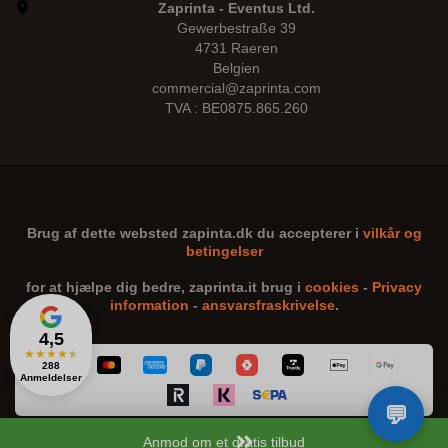
Zaprinta - Eventus Ltd.
Gewerbestraße 39
4731 Raeren
Belgien
commercial@zaprinta.com
TVA : BE0875.865.260
Brug af dette websted
zapinta.dk
du accepterer i
vilkår og
betingelser
for at hjælpe dig bedre,
zaprinta.it
brug i
cookies
-
Privacy
information
-
ansvarsfraskrivelse
.
4,5
★
★
★
★
★
288
Anmeldelser
Anmod om et gratis tilbud