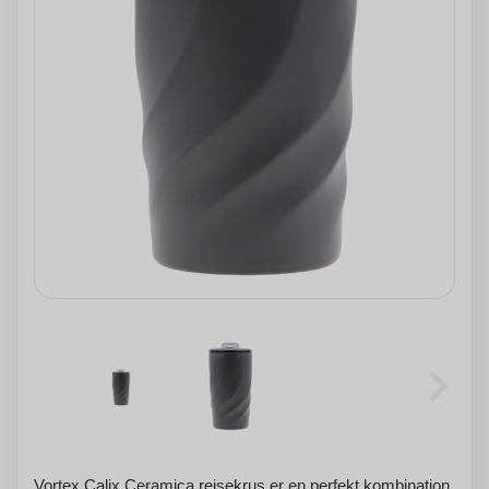
Vortex Calix Ceramica rejsekrus er en perfekt kombination