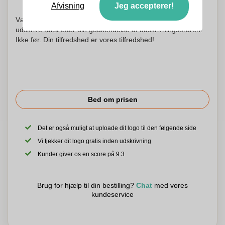
Afvisning
Jeg accepterer!
Vær ikke urolig! Vi kontrollerer hvert logo og begynder at
udskrive først efter din godkendelse af udskrivningsordren.
Ikke før. Din tilfredshed er vores tilfredshed!
Bed om prisen
Det er også muligt at uploade dit logo til den følgende side
Vi tjekker dit logo gratis inden udskrivning
Kunder giver os en score på 9.3
Brug for hjælp til din bestilling?
Chat
med vores
kundeservice