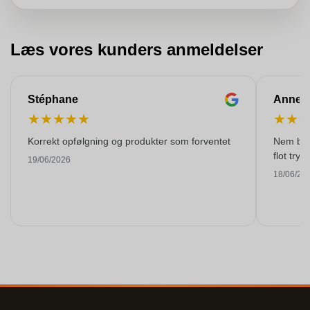
Læs vores kunders anmeldelser
Stéphane
Anne-M
★
★
★
★
★
★
★
Korrekt opfølgning og produkter som forventet
Nem best
flot tryk!
19/06/2026
18/06/20