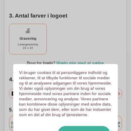
3. Antal farver i logoet
Gravering
Lasergravering
22 x 10
Brug for hjælp?
Hjælp mig med at vælge
Vi bruger cookies til at personliggøre indhold og
reklamer, til at tilbyde funktioner til sociale medier
4. Vælg mængden
og til at analysere adgangen til vores hjemmeside.
Vi deler også oplysninger om din brug af vores
hjemmeside med vores partnere inden for sociale
medier, annoncering og analyse. Vores partnere
kan kombinere disse oplysninger med andre data,
som du har givet dem, eller som de har indsamlet
5. Vælg forsendelsesdato
som en del af din brug af tjenesterne.
Inkluderet
Standard levering
Levering overalt
i Danmark
Upload og godkend dine filer i morgen før 9:30.