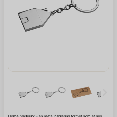
Home nøglering - en metal nøglering formet som et hus