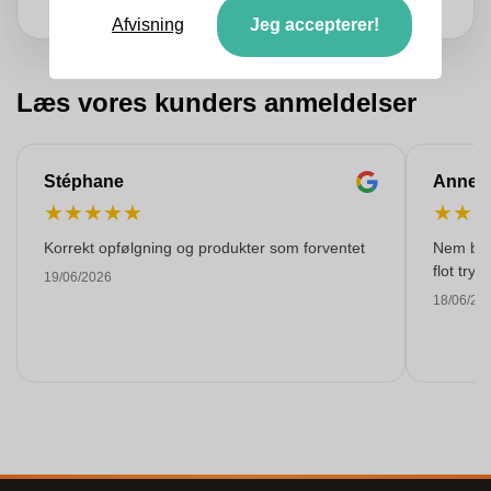
Afvisning
Jeg accepterer!
Læs vores kunders anmeldelser
Stéphane
Anne-M
★
★
★
★
★
★
★
Korrekt opfølgning og produkter som forventet
Nem best
flot tryk!
19/06/2026
18/06/20