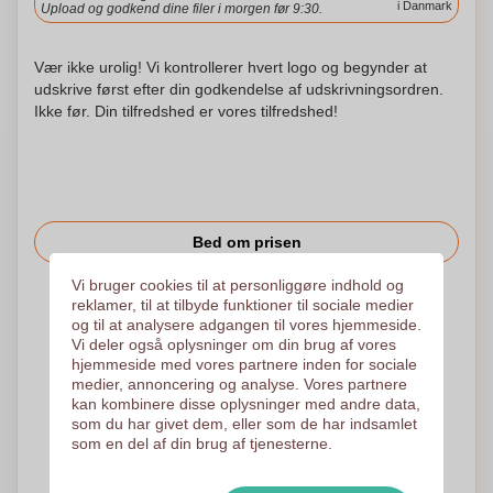
i Danmark
Upload og godkend dine filer i morgen før 9:30.
Vær ikke urolig! Vi kontrollerer hvert logo og begynder at
udskrive først efter din godkendelse af udskrivningsordren.
Ikke før. Din tilfredshed er vores tilfredshed!
Bed om prisen
Vi bruger cookies til at personliggøre indhold og
reklamer, til at tilbyde funktioner til sociale medier
Det er også muligt at uploade dit logo til den følgende side
og til at analysere adgangen til vores hjemmeside.
Vi tjekker dit logo gratis inden udskrivning
Vi deler også oplysninger om din brug af vores
Kunder giver os en score på 9.3
hjemmeside med vores partnere inden for sociale
medier, annoncering og analyse. Vores partnere
kan kombinere disse oplysninger med andre data,
som du har givet dem, eller som de har indsamlet
Brug for hjælp til din bestilling?
Chat
med vores
som en del af din brug af tjenesterne.
kundeservice