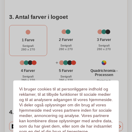
3. Antal farver i logoet
3 Farver
2 Farver
1 Farve
Serigrafi
Serigrafi
Serigrafi
260 x 270
260 x 270
260 x 270
Quadrichromia -
4 Farver
5 Farver
Processen
Serigrafi
Serigrafi
260 x 270
260 x 270
Digital tryk
300 x 300
Vi bruger cookies til at personliggøre indhold og
reklamer, til at tilbyde funktioner til sociale medier
Brug for hjælp?
Hjælp mig med at vælge
og til at analysere adgangen til vores hjemmeside.
Vi deler også oplysninger om din brug af vores
hjemmeside med vores partnere inden for sociale
4. Vælg mængden
medier, annoncering og analyse. Vores partnere
kan kombinere disse oplysninger med andre data,
som du har givet dem, eller som de har indsamlet
som en del af din brug af tjenesterne.