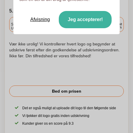
5. Vælg forsendelsesdato
Afvisning
Jeg accepterer!
Inkluderet
Standard levering
Levering overalt
i Danmark
Upload og godkend dine filer i morgen før 9:30.
Vær ikke urolig! Vi kontrollerer hvert logo og begynder at
udskrive først efter din godkendelse af udskrivningsordren.
Ikke før. Din tilfredshed er vores tilfredshed!
Bed om prisen
Det er også muligt at uploade dit logo til den følgende side
Vi tjekker dit logo gratis inden udskrivning
Kunder giver os en score på 9.3