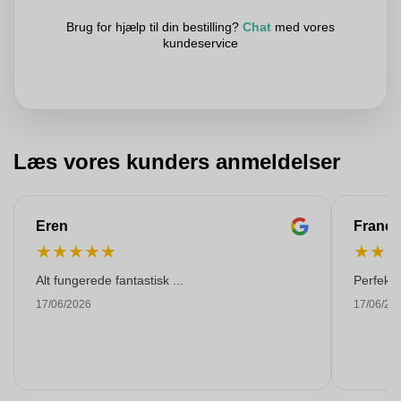
Brug for hjælp til din bestilling?
Chat
med vores
kundeservice
Læs vores kunders anmeldelser
Eren
Franço
★
★
★
★
★
★
★
Alt fungerede fantastisk ...
Perfekti
17/06/2026
17/06/20