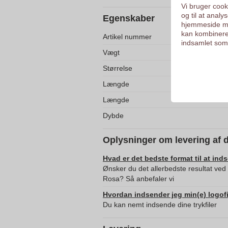
Vi bruger cooki
og til at anal
Egenskaber
hjemmeside me
kan kombinere
Artikel nummer
indsamlet som 
Vægt
Størrelse
Længde
Længde
Dybde
Oplysninger om levering af 
Hvad er det bedste format til at ind
Ønsker du det allerbedste resultat ved
Rosa? Så anbefaler vi
Hvordan indsender jeg min(e) logofi
Du kan nemt indsende dine trykfiler