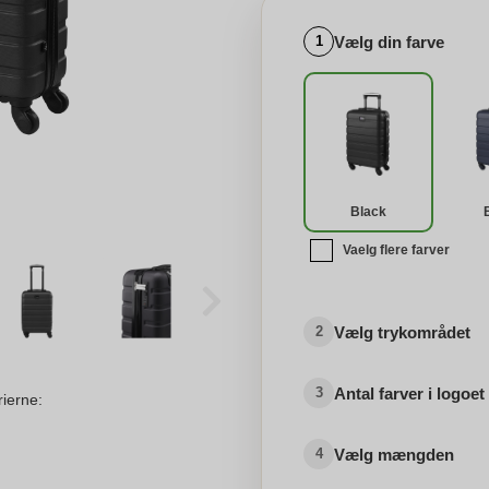
Vælg din farve
1
Black
Vaelg flere farver
Vælg trykområdet
2
Antal farver i logoet
3
rierne:
Vælg mængden
4