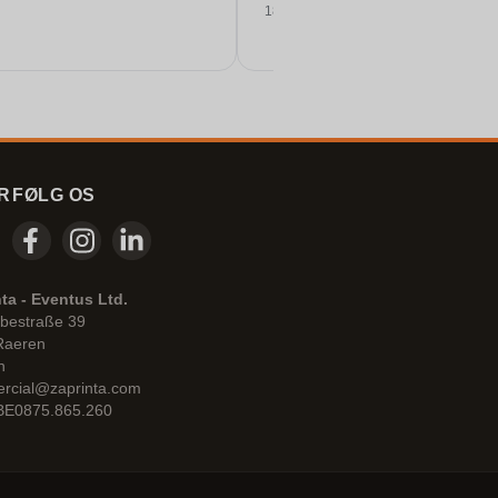
18/06/2026
R
FØLG OS
ta - Eventus Ltd.
bestraße 39
Raeren
n
rcial@zaprinta.com
 BE0875.865.260