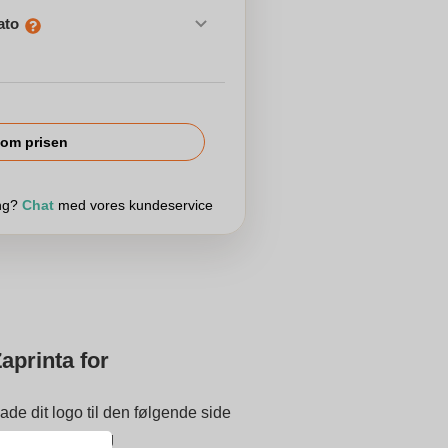
ato
om prisen
ing?
Chat
med vores kundeservice
aprinta for
ade dit logo til den følgende side
 inden udskrivning