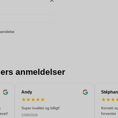
orsendelse
ers anmeldelser
Andy
Stéphan
★
★
★
★
★
★
★
★
g
Super kvalitet og billigt!
Korrekt o
evet!
forventet
22/06/2026