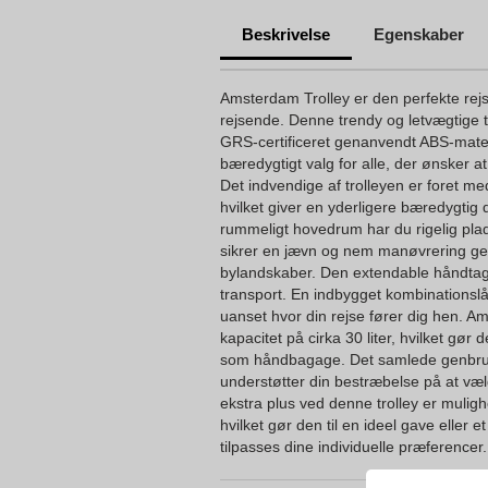
Beskrivelse
Egenskaber
Amsterdam Trolley er den perfekte rejs
rejsende. Denne trendy og letvægtige tr
GRS-certificeret genanvendt ABS-materia
bæredygtigt valg for alle, der ønsker a
Det indvendige af trolleyen er foret m
hvilket giver en yderligere bæredygtig 
rummeligt hovedrum har du rigelig plads 
sikrer en jævn og nem manøvrering g
bylandskaber. Den extendable håndtag t
transport. En indbygget kombinationslå
uanset hvor din rejse fører dig hen. A
kapacitet på cirka 30 liter, hvilket gør de
som håndbagage. Det samlede genbrug
understøtter din bestræbelse på at væ
ekstra plus ved denne trolley er mulig
hvilket gør den til en ideel gave eller e
tilpasses dine individuelle præferencer.