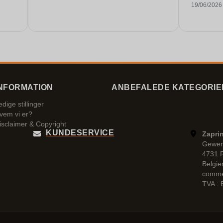
19/06/2026
NFORMATION
ANBEFALEDE KATEGORIE
edige stillinger
vem vi er?
isclaimer & Copyright
KUNDESERVICE
Zaprin
Gewer
4731 
Belgie
comme
TVA :