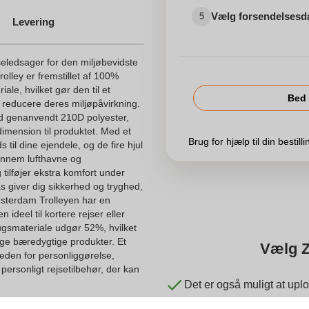
Vælg forsendelsesd
5
Levering
eledsager for den miljøbevidste
olley er fremstillet af 100%
le, hvilket gør den til et
Bed 
t reducere deres miljøpåvirkning.
ed genanvendt 210D polyester,
dimension til produktet. Med et
Brug for hjælp til din bestill
til dine ejendele, og de fire hjul
ennem lufthavne og
ilføjer ekstra komfort under
s giver dig sikkerhed og tryghed,
msterdam Trolleyen har en
n ideel til kortere rejser eller
smateriale udgør 52%, hvilket
lge bæredygtige produkter. Et
Vælg Z
heden for personliggørelse,
t personligt rejsetilbehør, der kan
Det er også muligt at uplo
Vi tjekker dit logo gratis