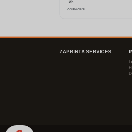
Tak.
22/06/2026
ZAPRINTA SERVICES
I
L
H
D