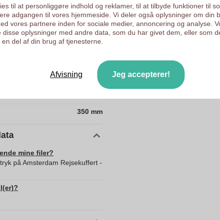
es til at personliggøre indhold og reklamer, til at tilbyde funktioner til s
Kunder giver os en score
ysere adgangen til vores hjemmeside. Vi deler også oplysninger om din 
d vores partnere inden for sociale medier, annoncering og analyse. V
 disse oplysninger med andre data, som du har givet dem, eller som d
10354360
en del af din brug af tjenesterne.
2300 g
550 x 200 x 350 mm
Afvisning
Jeg accepterer!
550 mm
200 mm
350 mm
data
sende mine filer?
 tryk på Amsterdam Rejsekuffert -
l(er)?