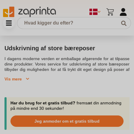
Udskrivning af store bæreposer
I dagens moderne verden er emballage afgørende for at tilpasse
dine produkter. Vores service for udskrivning af store bæreposer
tilbyder dig muligheden for at få trykt dit eget design på poser af
høj kvalitet. Med vores avancerede printere kan vi printe dine
Vis mere
ønskede designs effektivt og bæredygtigt, hvilket gør dem
perfekte til forskellige typer brug. Bæreposerne fremstilles i
forskellige størrelser og kan tilpasses til alle dine printbare
behov.Ved at få dine produkter trykt hos os, kan du drag fordel af
lave priser og en bred vifte af muligheder, herunder etiketter,
Har du brug for et gratis tilbud?
fremsæt din anmodning
klistermærker og andet tilbehør. Vi tilbyder skræddersyet
på mindre end 30 sekunder!
produktion, der sikrer, at dine printprodukter leveres i den højeste
kvalitet. Takket være vores moderne tryk og print-udstyr, kan vi
Jeg anmoder om et gratis tilbud
sikre, at dine produkter fremstillet på en bæredygtig måde, hvilket
også understøtter to klimabeskyttelsesprojekter.Vores kunder