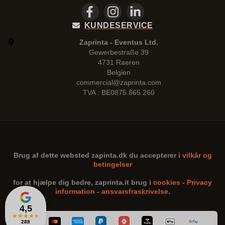
KUNDESERVICE
Zaprinta - Eventus Ltd.
Gewerbestraße 39
4731 Raeren
Belgien
commercial@zaprinta.com
TVA : BE0875.865.260
Brug af dette websted
zapinta.dk
du accepterer i
vilkår og
betingelser
for at hjælpe dig bedre,
zaprinta.it
brug i
cookies
-
Privacy
information
-
ansvarsfraskrivelse
.
4,5
★
★
★
★
★
288