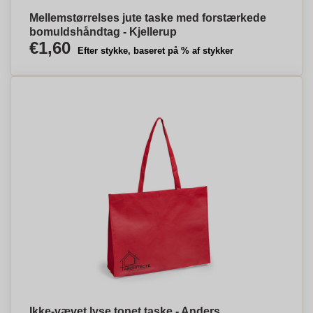
Mellemstørrelses jute taske med forstærkede
bomuldshåndtag - Kjellerup
€1,60
Efter stykke, baseret på % af stykker
Ikke-vævet lyse tonet taske - Anders