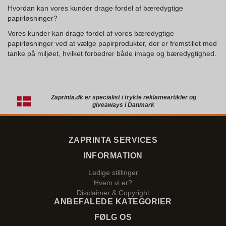
Hvordan kan vores kunder drage fordel af bæredygtige
papirløsninger?
Vores kunder kan drage fordel af vores bæredygtige
papirløsninger ved at vælge papirprodukter, der er fremstillet med
tanke på miljøet, hvilket forbedrer både image og bæredygtighed.
Zaprinta.dk er specialist i trykte reklameartikler og
giveaways i Danmark
ZAPRINTA SERVICES
INFORMATION
Ledige stillinger
Hvem vi er?
Disclaimer & Copyright
ANBEFALEDE KATEGORIER
FØLG OS