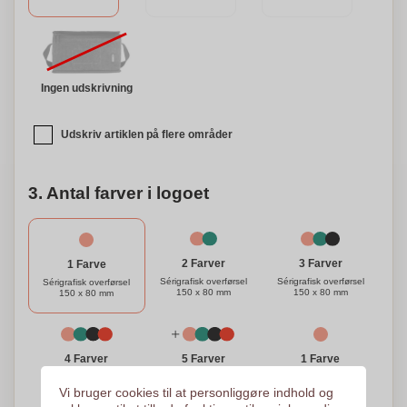
Ingen udskrivning
Udskriv artiklen på flere områder
3. Antal farver i logoet
3 Farver
2 Farver
1 Farve
Sérigrafisk overførsel
Sérigrafisk overførsel
Sérigrafisk overførsel
150 x 80 mm
150 x 80 mm
150 x 80 mm
1 Farve
4 Farver
5 Farver
Overførsel
Sérigrafisk overførsel
Sérigrafisk overførsel
Reflekterende
150 x 80 mm
150 x 80 mm
Vi bruger cookies til at personliggøre indhold og
150 x 80 mm