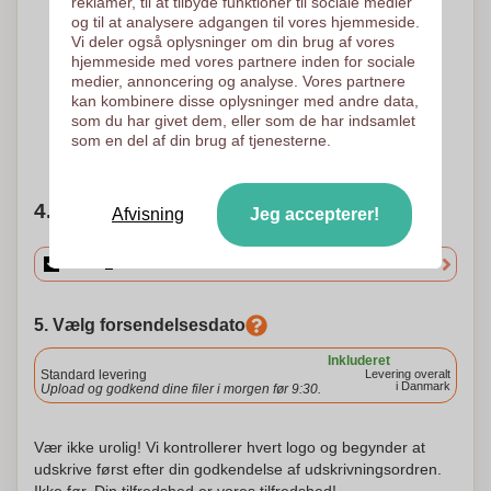
reklamer, til at tilbyde funktioner til sociale medier
og til at analysere adgangen til vores hjemmeside.
Vi deler også oplysninger om din brug af vores
1 Farve
Quadrichromia -
hjemmeside med vores partnere inden for sociale
Processen
medier, annoncering og analyse. Vores partnere
Serigrafi
150 x 80 mm
Digital overførsel
kan kombinere disse oplysninger med andre data,
150 x 80 mm
som du har givet dem, eller som de har indsamlet
som en del af din brug af tjenesterne.
Brug for hjælp?
Hjælp mig med at vælge
4. Vælg mængden
Afvisning
Jeg accepterer!
5. Vælg forsendelsesdato
Inkluderet
Standard levering
Levering overalt
i Danmark
Upload og godkend dine filer i morgen før 9:30.
Vær ikke urolig! Vi kontrollerer hvert logo og begynder at
udskrive først efter din godkendelse af udskrivningsordren.