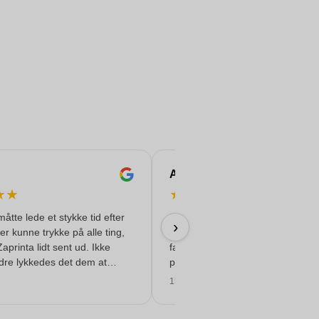
Andrea
★
★
★
★
★
★
★
måtte lede et stykke tid efter
De trykte rustfri stålflasker, mode
›
der kunne trykke på alle ting,
'Felix', til vores konference ser
Zaprinta lidt sent ud. Ikke
fantastiske ud. Alt gik perfekt og
dre lykkedes det dem at
problemfrit.
 smukt trykte emaljkrus til
15/06/2026
 er meget tilfreds med dem.
!