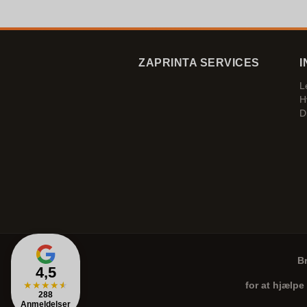
ZAPRINTA SERVICES
I
L
H
D
B
4,5
★
★
★
★
★
for at hjælpe
288
Anmeldelser