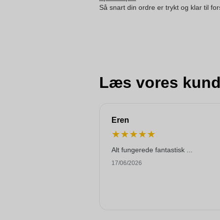
Så snart din ordre er trykt og klar til f
Læs vores kund
Eren
★
★
★
★
★
Alt fungerede fantastisk ...
17/06/2026