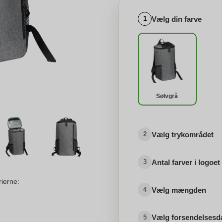
Vælg din farve
1
Sølvgrå
Vælg trykområdet
2
Antal farver i logoet
3
rierne:
Vælg mængden
4
Vælg forsendelsesd
5