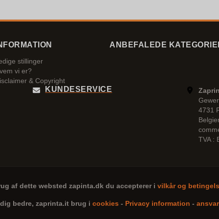
NFORMATION
ANBEFALEDE KATEGORIE
edige stillinger
vem vi er?
isclaimer & Copyright
KUNDESERVICE
Zaprin
Gewer
4731 
Belgie
comme
TVA :
rug af dette websted
zapinta.dk
du accepterer i
vilkår og betingel
 dig bedre,
zaprinta.it
brug i
cookies
-
Privacy information
-
ansvar