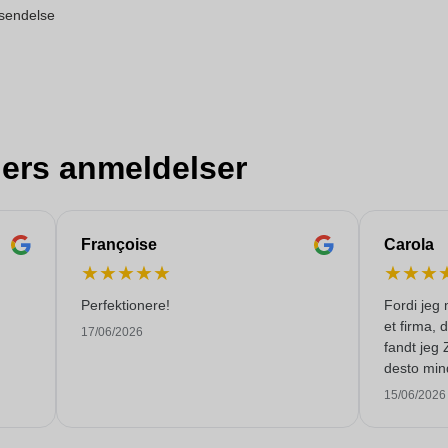
orsendelse
ers anmeldelser
Françoise
Carola
★
★
★
★
★
★
★
★
Perfektionere!
Fordi jeg 
et firma, 
17/06/2026
fandt jeg 
desto min
levere 250
15/06/2026
tiden. Jeg
Mange tak