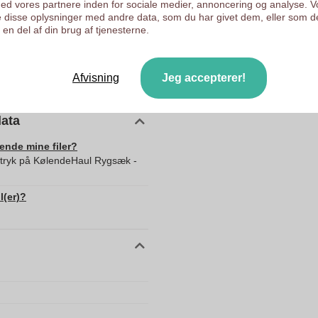
d vores partnere inden for sociale medier, annoncering og analyse. V
 disse oplysninger med andre data, som du har givet dem, eller som d
220.0
en del af din brug af tjenesterne.
360.0
500.0
Afvisning
Jeg accepterer!
Kina
data
sende mine filer?
d tryk på KølendeHaul Rygsæk -
l(er)?