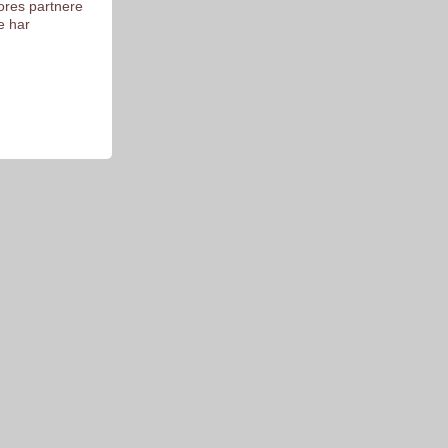
ores partnere
e har