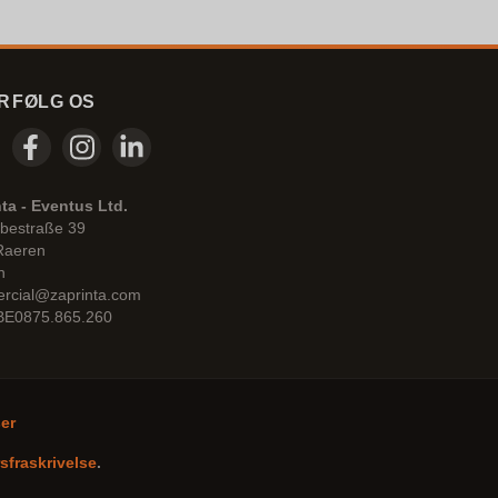
R
FØLG OS
ta - Eventus Ltd.
bestraße 39
Raeren
n
rcial@zaprinta.com
 BE0875.865.260
ser
sfraskrivelse
.