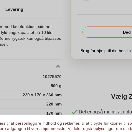
Levering
r med kølefunktion, sidenet,
Bed 
fyldningskapacitet på 10 liter.
. Denne rygsæk kan også tilpasses
goer.
Brug for hjælp til din bestill
10275570
500 g
220 x 170 x 360 mm
Vælg Z
220 mm
Det er også muligt at uplo
170 mm
Vi tjekker dit logo gratis
360 mm
es til at personliggøre indhold og reklamer, til at tilbyde funktioner til s
Kunder giver os en score
ysere adgangen til vores hjemmeside. Vi deler også oplysninger om din 
170.0