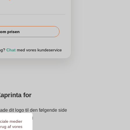
om prisen
ing?
Chat
med vores kundeservice
aprinta for
ade dit logo til den følgende side
 inden udskrivning
ociale medier
 på 9.3
brug af vores