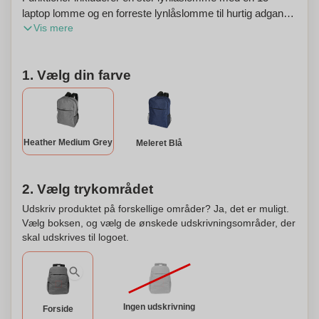
laptop lomme og en forreste lynlåslomme til hurtig adgang
Vis mere
til mobile enheder. Leveres med bekvem polstrede
skulderstropper, bærehåndtag og netlommer til vandflasker.
Kan personaliseres med dit navn eller initialer. Der kan
1. Vælg din farve
være mindre variationer i farven på det faktiske produkt på
grund af stoffets farvestoffer, vævninger og tryk. Kapacitet:
18 L.
Heather Medium Grey
Meleret Blå
2. Vælg trykområdet
Udskriv produktet på forskellige områder? Ja, det er muligt.
Vælg boksen, og vælg de ønskede udskrivningsområder, der
skal udskrives til logoet.
Ingen udskrivning
Forside