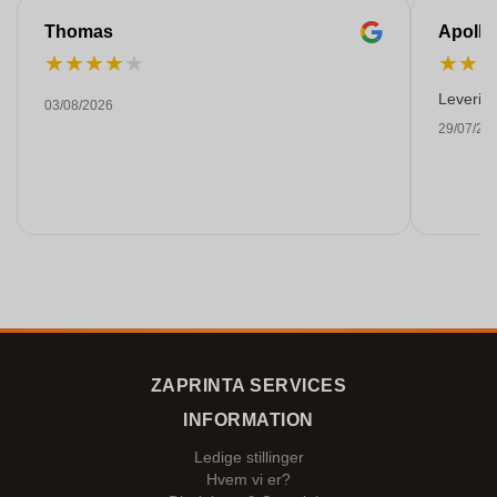
Thomas
Apollo
★
★
★
★
★
★
★
Levering
03/08/2026
29/07/20
ZAPRINTA SERVICES
INFORMATION
Ledige stillinger
Hvem vi er?