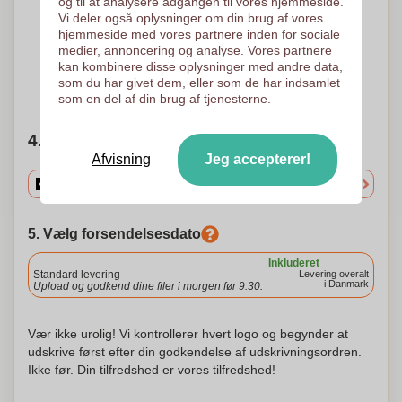
og til at analysere adgangen til vores hjemmeside.
1 Farve
Quadrichromia -
Vi deler også oplysninger om din brug af vores
Processen
hjemmeside med vores partnere inden for sociale
Sérigrafisk overførsel
210 x 180 mm
Digital overførsel
medier, annoncering og analyse. Vores partnere
210 x 180 mm
kan kombinere disse oplysninger med andre data,
som du har givet dem, eller som de har indsamlet
Brug for hjælp?
Hjælp mig med at vælge
som en del af din brug af tjenesterne.
4. Vælg mængden
Afvisning
Jeg accepterer!
5. Vælg forsendelsesdato
Inkluderet
Standard levering
Levering overalt
i Danmark
Upload og godkend dine filer i morgen før 9:30.
Vær ikke urolig! Vi kontrollerer hvert logo og begynder at
udskrive først efter din godkendelse af udskrivningsordren.
Ikke før. Din tilfredshed er vores tilfredshed!