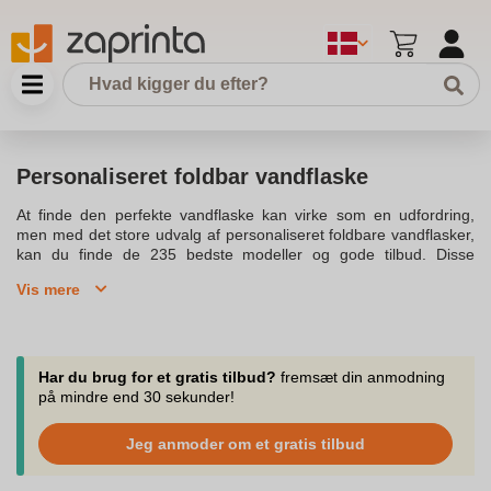
Personaliseret foldbar vandflaske
At finde den perfekte vandflaske kan virke som en udfordring,
men med det store udvalg af personaliseret foldbare vandflasker,
kan du finde de 235 bedste modeller og gode tilbud. Disse
vandflasker er kendt for deres funktionalitet og høj kvalitet, hvilket
Vis mere
gør dem til et miljøvenligt valg. En personaliseret vandflaske i
rustfrit stål eller plast kan være perfekt til både sportsaktiviteter og
daglig brug. Vandflasker kan holde væsker kolde eller varme i
længere tid, hvilket gør det muligt at drikke vand koldt eller
varmt.Brug af din vandflaske i rustfrit stål er ikke kun godt for
Har du brug for et gratis tilbud?
fremsæt din anmodning
miljøet, men også for din sundhed, da de ofte er lavet af
på mindre end 30 sekunder!
materialer som rustfrit stål eller BPA-fri plast. Vandflasker kommer
i forskellige kapaciteter, så du kan vælge en, der passer til dine
Jeg anmoder om et gratis tilbud
behov og livsstil. Når du køber en vandflaske, kan en
genanvendelig drikkeflaske med en kapacitet på et par ml være